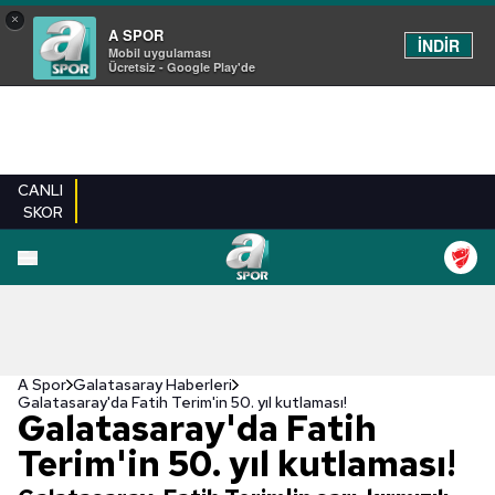
×
A SPOR
İNDİR
Mobil uygulaması
Ücretsiz - Google Play'de
CANLI
SKOR
A Spor
Galatasaray Haberleri
Galatasaray'da Fatih Terim'in 50. yıl kutlaması!
Galatasaray'da Fatih
Terim'in 50. yıl kutlaması!