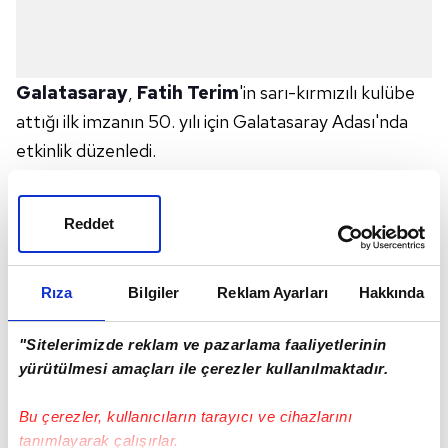
Galatasaray
,
Fatih Terim
'in sarı-kırmızılı kulübe
attığı ilk imzanın 50. yılı için Galatasaray Adası'nda
etkinlik düzenledi.
Sarı-kırmızılı kulüpten etkinlikle ilgili yapılan
açıklamada, organizasyona başkan
Dursun Özbek
,
Reddet
eşi Mesude Özbek, Fatih Terim ile eşi Fulya Terim,
kızı Buse Terim, Galatasaray Yönetim Kurulu Üyeleri
ve eşleri katıldı.
Rıza
Bilgiler
Reklam Ayarları
Hakkında
Dursun Özbek, günün anısına, Fatih Terim'in 50 yıl
"Sitelerimizde reklam ve pazarlama faaliyetlerinin
önceki transferi konusunda kulübün yönetim
yürütülmesi amaçları ile çerezler kullanılmaktadır.
kurulunda alınan kararın belgesini hediye etti.
Efsanemiz "İmparator" Fatih Terim'in Galatasaray'a
Bu çerezler, kullanıcıların tarayıcı ve cihazlarını
attığı ilk imzanın 50. yıl dönümü dolayısıyla
tanımlayarak çalışırlar.