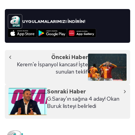
UYGULAMALARIMIZI İNDİRİN!
Önceki Haber
Kerem'e İspanyol kancası! İşte
sunulan teklif
Sonraki Haber
G.Saray'ın sağına 4 aday! Okan
Buruk listeyi belirledi