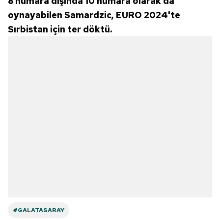
8 numara dışında 10 numara olarak da
oynayabilen Samardzic, EURO 2024'te
Sırbistan için ter döktü.
#GALATASARAY