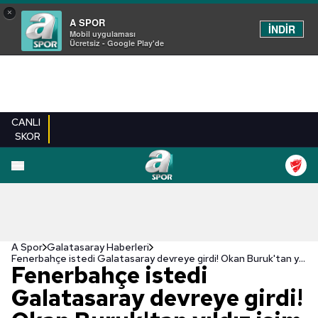
×
A SPOR
İNDİR
Mobil uygulaması
Ücretsiz - Google Play'de
CANLI
SKOR
A Spor
Galatasaray Haberleri
Fenerbahçe istedi Galatasaray devreye girdi! Okan Buruk'tan yıldız isim için onay çıktı
Fenerbahçe istedi
Galatasaray devreye girdi!