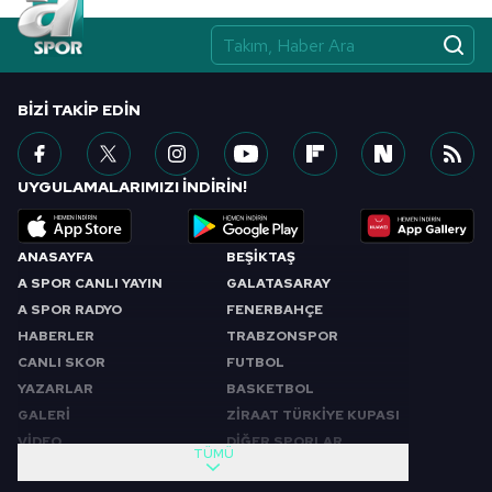
BIZI TAKIP EDIN
UYGULAMALARIMIZI İNDİRİN!
ANASAYFA
BEŞİKTAŞ
A SPOR CANLI YAYIN
GALATASARAY
A SPOR RADYO
FENERBAHÇE
HABERLER
TRABZONSPOR
CANLI SKOR
FUTBOL
YAZARLAR
BASKETBOL
GALERİ
ZİRAAT TÜRKİYE KUPASI
VİDEO
DİĞER SPORLAR
TÜMÜ