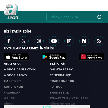
BIZI TAKIP EDIN
UYGULAMALARIMIZI İNDİRİN!
ANASAYFA
BEŞİKTAŞ
A SPOR CANLI YAYIN
GALATASARAY
A SPOR RADYO
FENERBAHÇE
HABERLER
TRABZONSPOR
CANLI SKOR
FUTBOL
YAZARLAR
BASKETBOL
GALERİ
ZİRAAT TÜRKİYE KUPASI
VİDEO
DİĞER SPORLAR
TÜMÜ