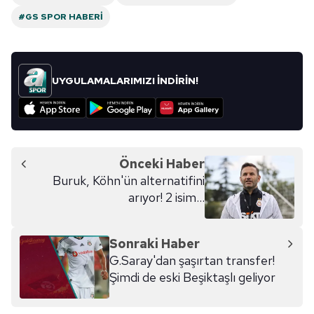
#GS SPOR HABERI
UYGULAMALARIMIZI İNDİRİN!
Önceki Haber
Buruk, Köhn'ün alternatifini
arıyor! 2 isim...
Sonraki Haber
G.Saray'dan şaşırtan transfer!
Şimdi de eski Beşiktaşlı geliyor