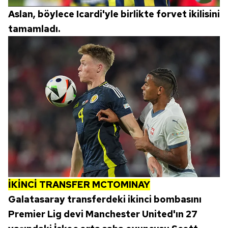
Aslan, böylece Icardi'yle birlikte forvet ikilisini
tamamladı.
İKİNCİ TRANSFER MCTOMINAY
Galatasaray transferdeki ikinci bombasını
Premier Lig devi Manchester United'ın 27