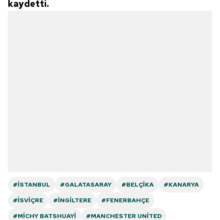
kaydetti.
#İSTANBUL
#GALATASARAY
#BELÇIKA
#KANARYA
#İSVIÇRE
#İNGILTERE
#FENERBAHÇE
#MICHY BATSHUAYI
#MANCHESTER UNITED