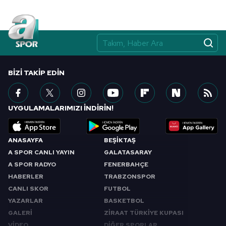
BIZI TAKIP EDIN
UYGULAMALARIMIZI İNDİRİN!
ANASAYFA
BEŞİKTAŞ
A SPOR CANLI YAYIN
GALATASARAY
A SPOR RADYO
FENERBAHÇE
HABERLER
TRABZONSPOR
CANLI SKOR
FUTBOL
YAZARLAR
BASKETBOL
GALERİ
ZİRAAT TÜRKİYE KUPASI
VİDEO
DİĞER SPORLAR