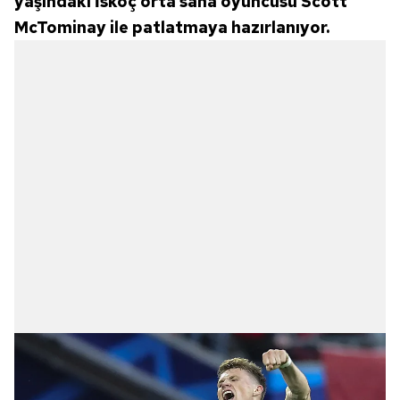
yaşındaki İskoç orta saha oyuncusu Scott
McTominay ile patlatmaya hazırlanıyor.