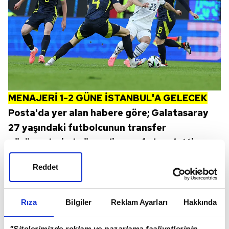
MENAJERİ 1-2 GÜNE İSTANBUL'A GELECEK
Posta'da yer alan habere göre; Galatasaray
27 yaşındaki futbolcunun transfer
görüşmelerinde önemli mesafe kaydetti.
Reddet
Rıza
Bilgiler
Reklam Ayarları
Hakkında
"Sitelerimizde reklam ve pazarlama faaliyetlerinin