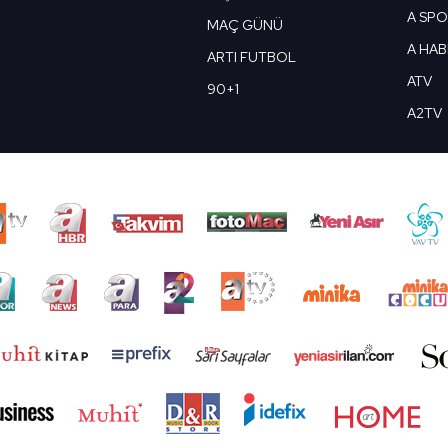
A SP
MAÇ GÜNÜ
A HA
ARTI FUTBOL
ATV
90+1
A2TV