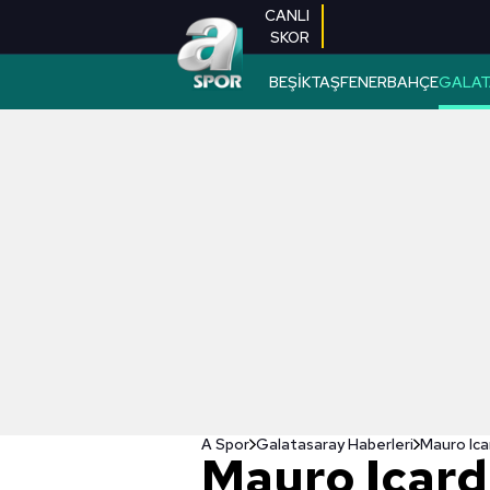
CANLI
SKOR
BEŞİKTAŞ
FENERBAHÇE
GALAT
A Spor
Galatasaray Haberleri
Mauro Icar
Mauro Icardi