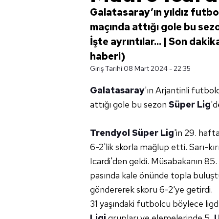
Galatasaray’ın yıldız futb
maçında attığı gole bu sezo
İşte ayrıntılar... | Son dak
haberi)
Giriş Tarihi:
08 Mart 2024 - 22:35
Galatasaray
'ın Arjantinli futbo
attığı gole bu sezon
Süper Lig
'd
Trendyol Süper Lig
'in 29. haft
6-2'lik skorla mağlup etti. Sarı-kı
Icardi'den geldi. Müsabakanın 85. 
pasında kale önünde topla buluşt
göndererek skoru 6-2'ye getirdi.
31 yaşındaki futbolcu böylece ligde
Ligi
grupları ve elemelerinde 5,
U