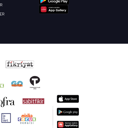
OR
BER