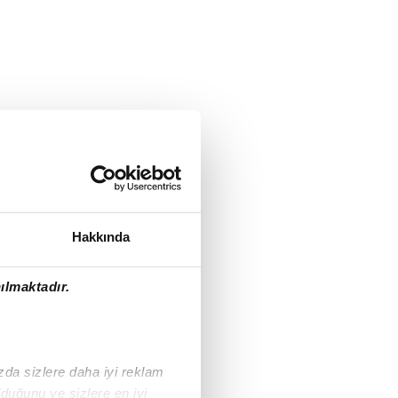
Hakkında
ılmaktadır.
ızda sizlere daha iyi reklam
duğunu ve sizlere en iyi