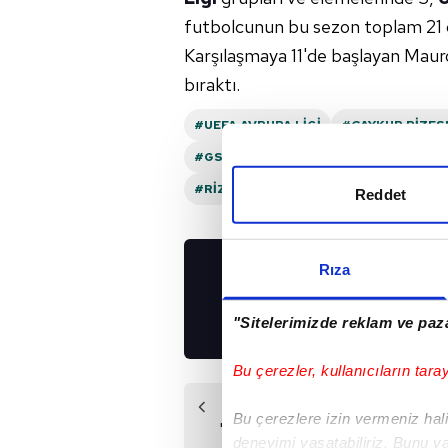
futbolcunun bu sezon toplam 21 
Karşılaşmaya 11'de başlayan Mauro 
bıraktı.
#UEFA AVRUPA LIGI
#ÇAYKUR RIZE
#GS SPOR HABERI
#GALATASARAY
#RIZESPOR
Reddet
Rıza
UYGULAMALARIMIZ
İNDİRİN!
"Sitelerimizde reklam ve paza
Bu çerezler, kullanıcıların tara
Önceki Haber
Bu çerezlere izin vermeniz halin
"6 gol attığımız için
deneyimi yaşatabiliriz. Bunu y