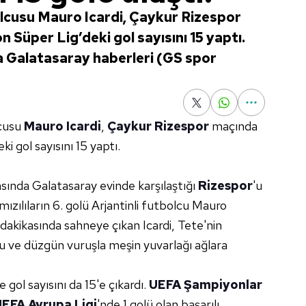
olcusu Mauro Icardi, Çaykur Rizespor
n Süper Lig’deki gol sayısını 15 yaptı.
ika Galatasaray haberleri (GS spor
lcusu
Mauro Icardi
,
Çaykur Rizespor
maçında
eki gol sayısını 15 yaptı.
asında Galatasaray evinde karşılaştığı
Rizespor
'u
rmızılıların 6. golü Arjantinli futbolcu Mauro
dakikasında sahneye çıkan Icardi, Tete'nin
u ve düzgün vuruşla meşin yuvarlağı ağlara
 gol sayısını da 15'e çıkardı.
UEFA Şampiyonlar
EFA Avrupa Ligi
'nde 1 golü olan başarılı