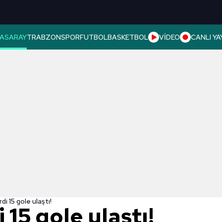
ASARAY
TRABZONSPOR
FUTBOL
BASKETBOL
VİDEO
CANLI YA
di 15 gole ulaştı!
 15 gole ulaştı!