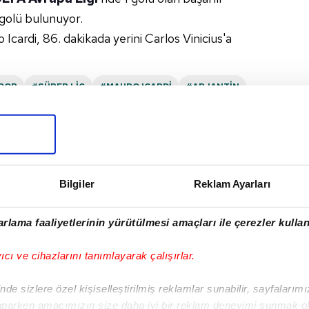
golü bulunuyor.
Icardi, 86. dakikada yerini Carlos Vinicius'a
SPOR
#SÜPER LIG
#MAURO ICARDI
#ARJANTIN
#TRENDYOL SÜPER LIG
#UEFA ŞAMPIYONLAR LIGI
Bilgiler
Reklam Ayarları
I
rlama faaliyetlerinin yürütülmesi amaçları ile çerezler kullan
yıcı ve cihazlarını tanımlayarak çalışırlar.
Sonraki Haber
de sizlere özel kişiselleştirilmiş reklamlar sunabilir, sayfalarım
Maç sonu 3’lüsü
aparken amacımızın size daha iyi bir reklam deneyimi sunmak ol