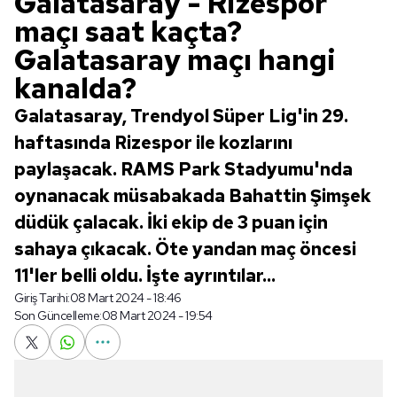
Galatasaray - Rizespor
maçı saat kaçta?
Galatasaray maçı hangi
kanalda?
Galatasaray, Trendyol Süper Lig'in 29.
haftasında Rizespor ile kozlarını
paylaşacak. RAMS Park Stadyumu'nda
oynanacak müsabakada Bahattin Şimşek
düdük çalacak. İki ekip de 3 puan için
sahaya çıkacak. Öte yandan maç öncesi
11'ler belli oldu. İşte ayrıntılar...
Giriş Tarihi:
08 Mart 2024 - 18:46
Son Güncelleme:
08 Mart 2024 - 19:54