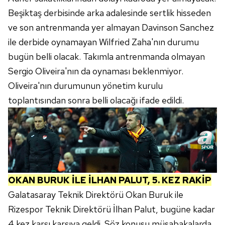
Beşiktaş derbisinde arka adalesinde sertlik hisseden
ve son antrenmanda yer almayan Davinson Sanchez
ile derbide oynamayan Wilfried Zaha'nın durumu
bugün belli olacak. Takımla antrenmanda olmayan
Sergio Oliveira'nın da oynaması beklenmiyor.
Oliveira'nın durumunun yönetim kurulu
toplantısından sonra belli olacağı ifade edildi.
OKAN BURUK İLE İLHAN PALUT, 5. KEZ RAKİP
Galatasaray Teknik Direktörü Okan Buruk ile
Rizespor Teknik Direktörü İlhan Palut, bugüne kadar
4 kez karşı karşıya geldi. Söz konusu müsabakalarda