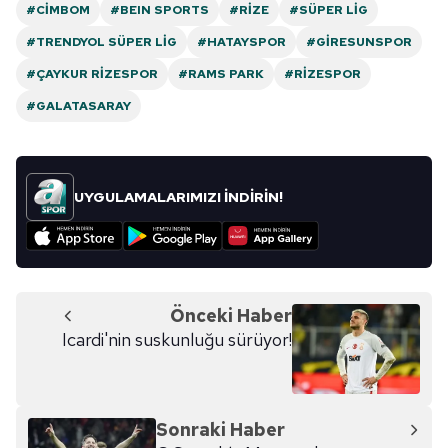
#CIMBOM
#BEIN SPORTS
#RIZE
#SÜPER LIG
#TRENDYOL SÜPER LIG
#HATAYSPOR
#GIRESUNSPOR
#ÇAYKUR RIZESPOR
#RAMS PARK
#RIZESPOR
#GALATASARAY
UYGULAMALARIMIZI İNDİRİN!
Önceki Haber
Icardi'nin suskunluğu sürüyor!
Sonraki Haber