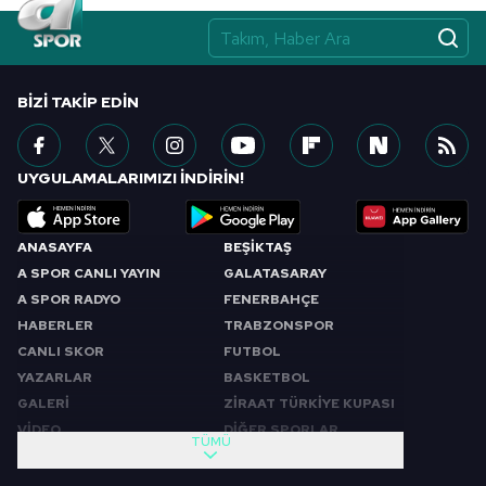
BIZI TAKIP EDIN
UYGULAMALARIMIZI İNDİRİN!
ANASAYFA
BEŞİKTAŞ
A SPOR CANLI YAYIN
GALATASARAY
A SPOR RADYO
FENERBAHÇE
HABERLER
TRABZONSPOR
CANLI SKOR
FUTBOL
YAZARLAR
BASKETBOL
GALERİ
ZİRAAT TÜRKİYE KUPASI
VİDEO
DİĞER SPORLAR
TÜMÜ
PROGRAMLAR
VIDEO