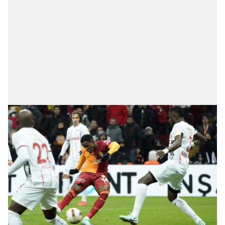
Sitemizde kendimize ve üçüncü kişilere ait çerezler
kullanılmaktadır. Bu çerezler vasıtasıyla çeşitli kişisel
verileriniz işlenmekte olup gerekli olan çerezler bilgi
toplumu hizmetlerinin sunulması amacıyla
kullanılmaktadır. Diğer çerezler, sitemizin daha işlevsel
kılınması ve kişiselleştirilmesi ve sizlere yönelik
reklam/pazarlama faaliyetlerinin yapılması, amaçlarıyla
sınırlı olarak açık rızanız dahilinde kullanılacaktır.
Çerezlere ilişkin tercihlerinizi aşağıda yer alan panel
vasıtasıyla belirleyebilirsiniz. Çerezlere ilişkin detaylı bilgi
için Ayarlar butonuna tıklayabilir,
Çerez Bilgilendirme
Metnimizi
ziyaret edebilirsiniz.
6698 sayılı Kişisel Verilerin Korunması Kanunu uyarınca
hazırlanmış Aydınlatma Metnimizi okumak ve sitemizde
ilgili mevzuata uygun olarak kullanılan çerezlerle ilgili bilgi
almak için lütfen
tıklayınız
.