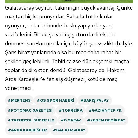
Galatasaray seyircisi takımı için büyük avantaj. Çünkü
maçtan hiç kopmuyorlar. Sahada futbolcular
oynuyor, onlar tribünde baskı yapıyorlar yani
vazifelerini. Bir de şu var üç şutun da direkten
dönmesi sarı-kırmızılılar için büyük şanssızlıktı haliyle.
Şans biraz yanlarında olsa bu maç daha rahat bir
şekilde geçilebilirdi. Tabiri caizse dün akşamki maçta
toplar da direkten döndü, Galatasaray da. Hakem
Arda Kardeşler'e fazla iş düşmedi, kötü de maç
yönetmedi.
#MERTENS
#GS SPOR HABERI
#BARIŞ FALAY
#FOTOMAÇ GAZETESI
#TORREIRA
#GAZIANTEP FK
#TRENDYOL SÜPER LIG
#G SARAY
#KEREM DEMIRBAY
#ARDA KARDEŞLER
#GALATASARAY