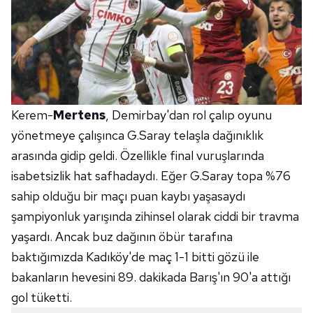
Kerem-
Mertens
, Demirbay'dan rol çalıp oyunu
yönetmeye çalışınca G.Saray telaşla dağınıklık
arasında gidip geldi. Özellikle final vuruşlarında
isabetsizlik hat safhadaydı. Eğer G.Saray topa %76
sahip olduğu bir maçı puan kaybı yaşasaydı
şampiyonluk yarışında zihinsel olarak ciddi bir travma
yaşardı. Ancak buz dağının öbür tarafına
baktığımızda Kadıköy'de maç 1-1 bitti gözü ile
bakanların hevesini 89. dakikada Barış'ın 90'a attığı
gol tüketti.