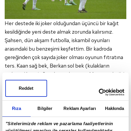
Her destede iki joker olduğundan üçüncü bir kağıt
kesildiğinde yeni deste almak zorunda kalırsınız.
Şahsen, dün akşam futbolla, iskambil oyunları
arasındaki bu benzeşimi keşfettim. Bir kadroda
gereğinden çok sayıda joker olması oyunun fıtratına
ters. Kaan sağ bek, Berkan sol bek (kulakların
çınlasın; Kuntz), Sanchez sol stoper, Mertens de (iyi
oyununa karşın) on numara değiller.
Reddet
Rıza
Bilgiler
Reklam Ayarları
Hakkında
"Sitelerimizde reklam ve pazarlama faaliyetlerinin
yürütülmesi amaçları ile çerezler kullanılmaktadır.