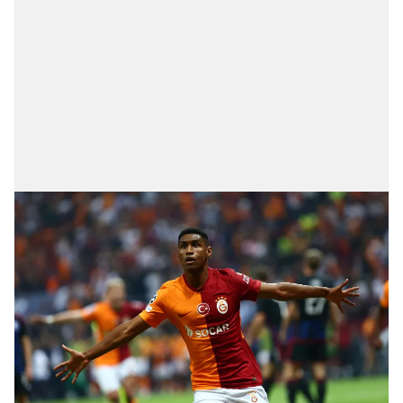
sınırlı olarak açık rızanız dahilinde kullanılacaktır.
Çerezlere ilişkin tercihlerinizi aşağıda yer alan panel
vasıtasıyla belirleyebilirsiniz. Çerezlere ilişkin detaylı bilgi
için Ayarlar butonuna tıklayabilir,
Çerez Bilgilendirme
Metnimizi
ziyaret edebilirsiniz.
6698 sayılı Kişisel Verilerin Korunması Kanunu uyarınca
hazırlanmış Aydınlatma Metnimizi okumak ve sitemizde
ilgili mevzuata uygun olarak kullanılan çerezlerle ilgili bilgi
almak için lütfen
tıklayınız
.