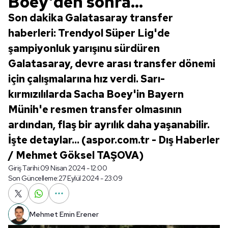
Boey'den sonra...
Son dakika Galatasaray transfer
haberleri: Trendyol Süper Lig'de
şampiyonluk yarışınu sürdüren
Galatasaray, devre arası transfer dönemi
için çalışmalarına hız verdi. Sarı-
kırmızılılarda Sacha Boey'in Bayern
Münih'e resmen transfer olmasının
ardından, flaş bir ayrılık daha yaşanabilir.
İşte detaylar... (aspor.com.tr - Dış Haberler
/ Mehmet Göksel TAŞOVA)
Giriş Tarihi:
09 Nisan 2024 - 12:00
Son Güncelleme:
27 Eylül 2024 - 23:09
Mehmet Emin Erener