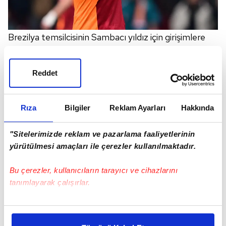
Brezilya temsilcisinin Sambacı yıldız için girişimlere
başlayacağı kaydedildi.
Reddet
Rıza
Bilgiler
Reklam Ayarları
Hakkında
"Sitelerimizde reklam ve pazarlama faaliyetlerinin
yürütülmesi amaçları ile çerezler kullanılmaktadır.
Bu çerezler, kullanıcıların tarayıcı ve cihazlarını
tanımlayarak çalışırlar.
Bu çerezlere izin vermeniz halinde sizlere özel
kişiselleştirilmiş reklamlar sunabilir, sayfalarımızda sizlere