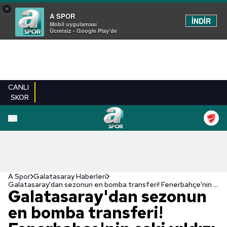
×
A SPOR
İNDİR
Mobil uygulaması
Ücretsiz - Google Play'de
CANLI
SKOR
A Spor
Galatasaray Haberleri
Galatasaray'dan sezonun en bomba transferi! Fenerbahçe'nin eski yıldızı geliyor
Galatasaray'dan sezonun
en bomba transferi!