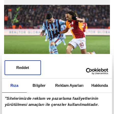
Reddet
Boey'den gelen bonservis ücretini
Rıza
Bilgiler
Reklam Ayarları
Hakkında
transferlerde kullanma kararı alan Aslan,
hedeflediği isimlerle temaslarını artırdı.
"Sitelerimizde reklam ve pazarlama faaliyetlerinin
yürütülmesi amaçları ile çerezler kullanılmaktadır.