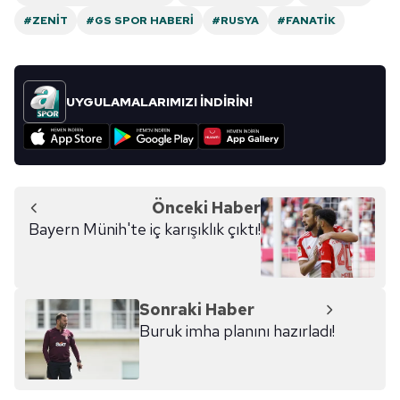
#ZENIT
#GS SPOR HABERI
#RUSYA
#FANATIK
UYGULAMALARIMIZI İNDİRİN!
Önceki Haber
Bayern Münih'te iç karışıklık çıktı!
Sonraki Haber
Buruk imha planını hazırladı!