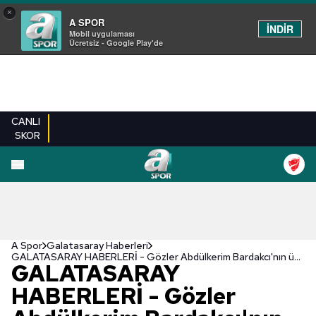
×
A SPOR
İNDİR
Mobil uygulaması
Ücretsiz - Google Play'de
CANLI
SKOR
A Spor
Galatasaray Haberleri
GALATASARAY HABERLERİ - Gözler Abdülkerim Bardakcı'nın üzerinde! Transfer için geliyorlar...
GALATASARAY
HABERLERİ - Gözler