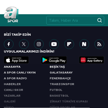
BIZI TAKIP EDIN
UYGULAMALARIMIZI İNDİRİN!
ANASAYFA
BEŞİKTAŞ
A SPOR CANLI YAYIN
GALATASARAY
A SPOR RADYO
FENERBAHÇE
HABERLER
TRABZONSPOR
CANLI SKOR
FUTBOL
YAZARLAR
BASKETBOL
GALERİ
ZİRAAT TÜRKİYE KUPASI
VİDEO
DİĞER SPORLAR