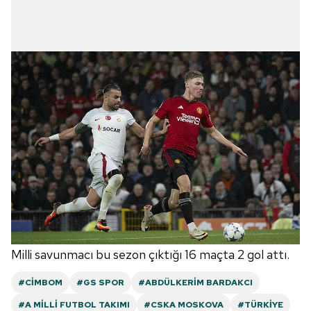
Milli savunmacı bu sezon çıktığı 16 maçta 2 gol attı.
#CIMBOM
#GS SPOR
#ABDÜLKERIM BARDAKCI
#A MILLI FUTBOL TAKIMI
#CSKA MOSKOVA
#TÜRKIYE