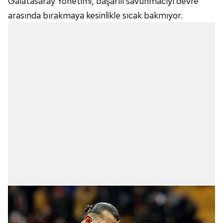
Galatasaray Yönetimi, başarılı savunmacıyı devre
arasında bırakmaya kesinlikle sıcak bakmıyor.