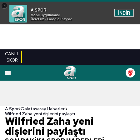
×
A SPOR
İNDİR
Mobil uygulaması
Ücretsiz - Google Play'de
CANLI
SKOR
A Spor
Galatasaray Haberleri
Wilfried Zaha yeni dişlerini paylaştı
Wilfried Zaha yeni
dişlerini paylaştı