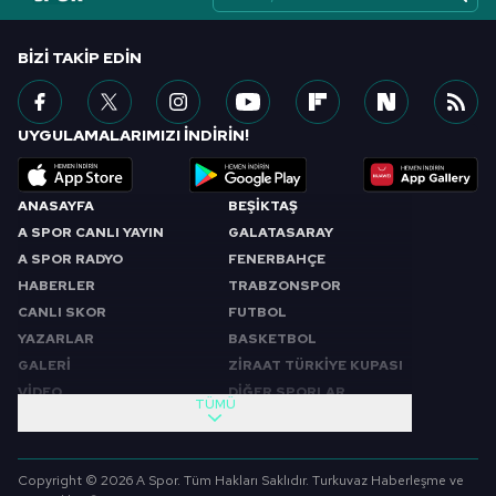
BIZI TAKIP EDIN
UYGULAMALARIMIZI İNDİRİN!
ANASAYFA
BEŞİKTAŞ
A SPOR CANLI YAYIN
GALATASARAY
A SPOR RADYO
FENERBAHÇE
HABERLER
TRABZONSPOR
CANLI SKOR
FUTBOL
YAZARLAR
BASKETBOL
GALERİ
ZİRAAT TÜRKİYE KUPASI
VİDEO
DİĞER SPORLAR
TÜMÜ
PROGRAMLAR
VIDEO
SABAH SPORU
FUTBOL
Copyright © 2026 A Spor. Tüm Hakları Saklıdır. Turkuvaz Haberleşme ve