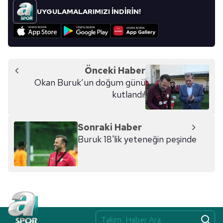
kullanılmaktadır. Bu çerezler vasıtasıyla çeşitli kişisel
UYGULAMALARIMIZI İNDİRİN!
verileriniz işlenmekte olup gerekli olan çerezler bilgi
toplumu hizmetlerinin sunulması amacıyla
kullanılmaktadır. Diğer çerezler, sitemizin daha işlevsel
kılınması ve kişiselleştirilmesi ve sizlere yönelik
reklam/pazarlama faaliyetlerinin yapılması, amaçlarıyla
Önceki Haber
sınırlı olarak açık rızanız dahilinde kullanılacaktır.
Okan Buruk’un doğum günü
kutlandı!
Çerezlere ilişkin tercihlerinizi aşağıda yer alan panel
vasıtasıyla belirleyebilirsiniz. Çerezlere ilişkin detaylı bilgi
için Ayarlar butonuna tıklayabilir,
Çerez Bilgilendirme
Sonraki Haber
Metnimizi
ziyaret edebilirsiniz.
Buruk 18'lik yeteneğin peşinde
6698 sayılı Kişisel Verilerin Korunması Kanunu uyarınca
hazırlanmış Aydınlatma Metnimizi okumak ve sitemizde
ilgili mevzuata uygun olarak kullanılan çerezlerle ilgili bilgi
almak için lütfen
tıklayınız
.