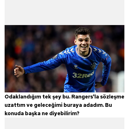
Metnimizi
ziyaret edebilirsiniz.
6698 sayılı Kişisel Verilerin Korunması Kanunu uyarınca
hazırlanmış Aydınlatma Metnimizi okumak ve sitemizde
ilgili mevzuata uygun olarak kullanılan çerezlerle ilgili bilgi
almak için lütfen
tıklayınız
.
Odaklandığım tek şey bu. Rangers'la sözleşme
uzattım ve geleceğimi buraya adadım. Bu
konuda başka ne diyebilirim?