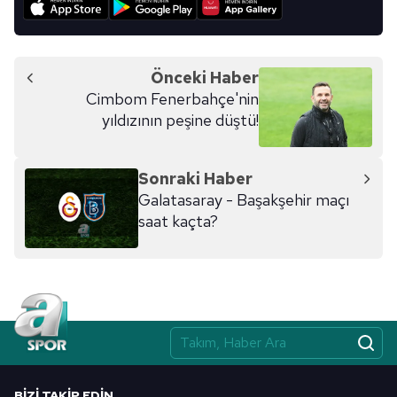
Önceki Haber
Cimbom Fenerbahçe'nin
yıldızının peşine düştü!
Sonraki Haber
Galatasaray - Başakşehir maçı
saat kaçta?
BIZI TAKIP EDIN