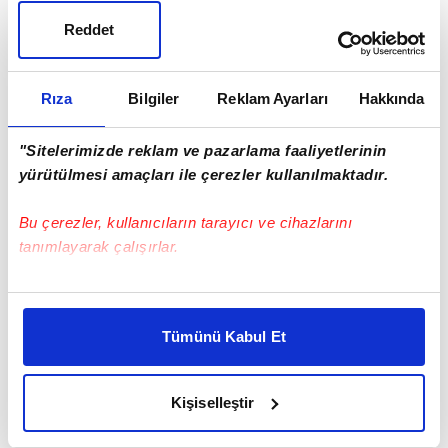
Reddet
Rıza
Bilgiler
Reklam Ayarları
Hakkında
"Sitelerimizde reklam ve pazarlama faaliyetlerinin
yürütülmesi amaçları ile çerezler kullanılmaktadır.
Bu çerezler, kullanıcıların tarayıcı ve cihazlarını
tanımlayarak çalışırlar.
Bu çerezlere izin vermeniz halinde sizlere özel
kişiselleştirilmiş reklamlar sunabilir, sayfalarımızda sizlere
Tümünü Kabul Et
daha iyi reklam deneyimi yaşatabiliriz. Bunu yaparken
amacımızın size daha iyi bir reklam deneyimi sunmak
olduğunu ve sizlere en iyi içerikleri sunabilmek adına
Kişiselleştir
elimizden gelen çabayı gösterdiğimizi ve bu noktada,
reklamların maliyetlerimizi karşılamak noktasında tek gelir