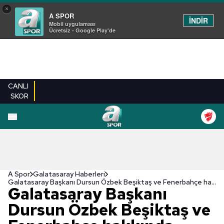
×
A SPOR
İNDİR
Mobil uygulaması
Ücretsiz - Google Play'de
CANLI
SKOR
A Spor
Galatasaray Haberleri
Galatasaray Başkanı Dursun Özbek Beşiktaş ve Fenerbahçe hakkında önemli açıklamalarda bulundu! "Korku etrafı sarmış"
Galatasaray Başkanı
Dursun Özbek Beşiktaş ve