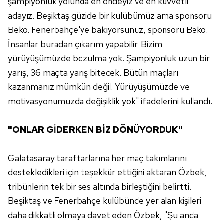
şampiyonluk yolunda en öndeyiz ve en kuvvetli
Çerezlere ilişkin tercihlerinizi aşağıda yer alan panel
adayız. Beşiktaş güzide bir kulübümüz ama sponsoru
vasıtasıyla belirleyebilirsiniz. Çerezlere ilişkin detaylı bilgi
Beko. Fenerbahçe'ye bakıyorsunuz, sponsoru Beko.
için Ayarlar butonuna tıklayabilir,
Çerez Bilgilendirme
İnsanlar buradan çıkarım yapabilir. Bizim
Metnimizi
ziyaret edebilirsiniz.
yürüyüşümüzde bozulma yok. Şampiyonluk uzun bir
6698 sayılı Kişisel Verilerin Korunması Kanunu uyarınca
yarış, 36 maçta yarış bitecek. Bütün maçları
hazırlanmış Aydınlatma Metnimizi okumak ve sitemizde
kazanmanız mümkün değil. Yürüyüşümüzde ve
ilgili mevzuata uygun olarak kullanılan çerezlerle ilgili bilgi
motivasyonumuzda değişiklik yok" ifadelerini kullandı.
almak için lütfen
tıklayınız
.
"ONLAR GİDERKEN BİZ DÖNÜYORDUK"
Galatasaray taraftarlarına her maç takımlarını
destekledikleri için teşekkür ettiğini aktaran Özbek,
tribünlerin tek bir ses altında birleştiğini belirtti.
Beşiktaş ve Fenerbahçe kulübünde yer alan kişileri
daha dikkatli olmaya davet eden Özbek, "Şu anda