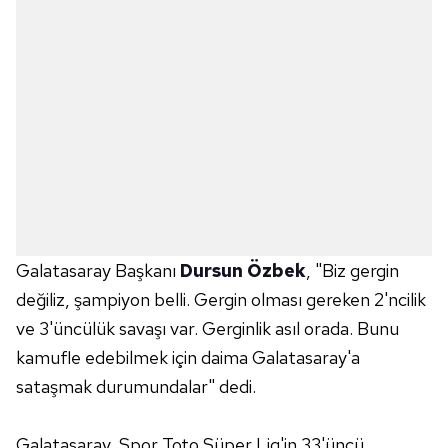
Galatasaray Başkanı
Dursun Özbek
, "Biz gergin
değiliz, şampiyon belli. Gergin olması gereken 2'ncilik
ve 3'üncülük savaşı var. Gerginlik asıl orada. Bunu
kamufle edebilmek için daima Galatasaray'a
sataşmak durumundalar" dedi.
Galatasaray, Spor Toto Süper Lig'in 33'üncü