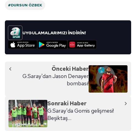
#DURSUN ÖZBEK
UYGULAMALARIMIZI İNDİRİN!
Önceki Haber
G.Saray'dan Jason Denayer
bombası!
Sonraki Haber
G.Saray'da Gomis gelişmesi!
Beşiktaş...