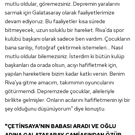
mutlu oldular, göremezsiniz. Depremin yaralarını
sarmak için Galatasaray olarak faaliyetlerimize
devam ediyoruz. Bu faaliyetler kısa sürede
bitmeyecek, uzun soluklu bir hareket. Riva'da spor
kulübü başkanı olarak sadece ben vardım. Çocukların
bana sarılışı, fotoğraf çektirmek istemeleri... Nasıl
mutlu oldular bilemezsiniz. İsterdim ki bütün kulüp
başkanları da orada olsun, acıyı hafifletmek için,
yapılan hareketlere bizim kadar katkı versin. Benim
Riva'ya gitme amacım, takımımın oyuncularını
götürmemdi. Depremzede çocuklar, aileleriyle
birlikte gelmişler. Onların acılarını hafifletmenin iyi bir
şey olduğunu düşünüyorum" diye konuştu.
"ÇETİNSAYA'NIN BABASI ARADI VE OĞLU
ADINA GALATASARAY CAMİASINDAN ÖZÜR