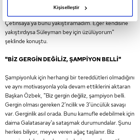
olduğunu ve sizlere en iyi içerikleri sunabilmek adına
güçleri, Galatasaray ile mücadele edemez. Çünkü
Kişiselleştir
elimizden gelen çabayı gösterdiğimizi ve bu noktada,
Galatasaray, doğrunun ve hakkın yanındadır.
reklamların maliyetlerimizi karşılamak noktasında tek gelir
Çetinsaya'ya bunu yakıştıramadım. Eğer kendisine
kalemimiz olduğunu sizlere hatırlatmak isteriz.
yakıştırdıysa Süleyman bey için üzülüyorum"
şeklinde konuştu.
Her halükârda, kullanıcılar, bu çerezlere izin vermedikleri
takdirde, kullanıcılara hedefli reklamlar
gösterilmeyecektir."
"BİZ GERGİN DEĞİLİZ, ŞAMPİYON BELLİ"
Sizlere daha iyi bir hizmet sunabilmek için İnternet
Şampiyonluk için herhangi bir tereddütleri olmadığını
Sitemizde kendimize ve üçüncü kişilere ait çerezler
ve aynı motivasyonla yola devam ettiklerini aktaran
kullanılmaktadır. Bu çerezler vasıtasıyla çeşitli kişisel
verileriniz işlenmekte olup gerekli olan çerezler bilgi
Başkan Özbek, "Biz gergin değiliz, şampiyon belli.
toplumu hizmetlerinin sunulması amacıyla
Gergin olması gereken 2'ncilik ve 3'üncülük savaşı
kullanılmaktadır. Diğer çerezler, sitemizin daha işlevsel
var. Gerginlik asıl orada. Bunu kamufle edebilmek için
kılınması ve kişiselleştirilmesi ve sizlere yönelik
daima Galatasaray'a sataşmak durumundalar. Şunu
reklam/pazarlama faaliyetlerinin yapılması, amaçlarıyla
herkes biliyor, meyve veren ağaç taşlanır. Biz
sınırlı olarak açık rızanız dahilinde kullanılacaktır.