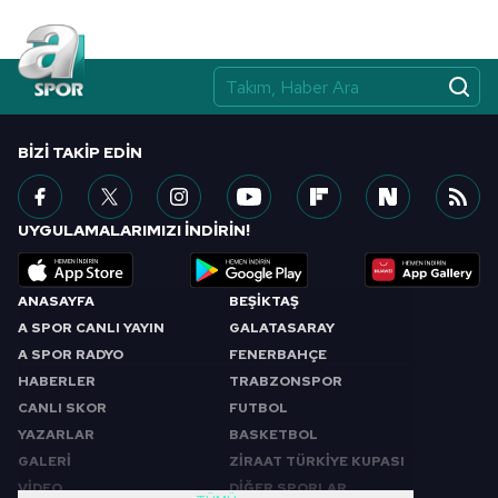
BIZI TAKIP EDIN
UYGULAMALARIMIZI İNDİRİN!
ANASAYFA
BEŞİKTAŞ
A SPOR CANLI YAYIN
GALATASARAY
A SPOR RADYO
FENERBAHÇE
HABERLER
TRABZONSPOR
CANLI SKOR
FUTBOL
YAZARLAR
BASKETBOL
GALERİ
ZİRAAT TÜRKİYE KUPASI
VİDEO
DİĞER SPORLAR