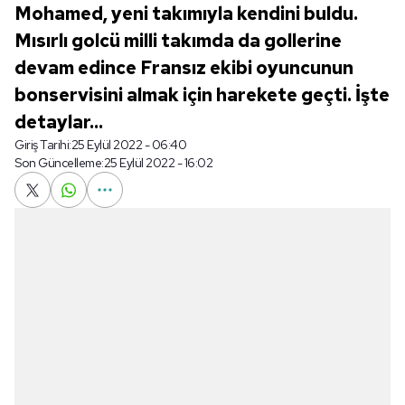
Mohamed, yeni takımıyla kendini buldu.
Mısırlı golcü milli takımda da gollerine
devam edince Fransız ekibi oyuncunun
bonservisini almak için harekete geçti. İşte
detaylar...
Giriş Tarihi:
25 Eylül 2022 - 06:40
Son Güncelleme:
25 Eylül 2022 - 16:02