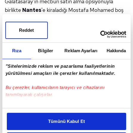
Galatasaray'ın mecburi satın alma opsiyonuyla
birlikte
Nantes
'e kiraladığı Mostafa Mohamed boş
durmuyor. Sezon başında 250 bin euro kiralama
bedeli ve 5 milyon 750 bin euro satın alma opsiyonu
Reddet
ile
Fransa
'ya gönderilen Mısırlı futbolcu milli
takımda da gollerine devam ediyor.
Lig
maçlarında 8
Rıza
Bilgiler
Reklam Ayarları
Hakkında
karşılaşmada 2 gol atıp 2 asist ile üretti. Mohamed,
Toulouse ve Strasbourg maçlarında adını skorboarda
"Sitelerimizde reklam ve pazarlama faaliyetlerinin
yazdırdı.
Avrupa
Ligi'nde de iki maça çıkan başarılı
yürütülmesi amaçları ile çerezler kullanılmaktadır.
futbolcu,
Olympiakos
karşılaşmasını boş geçmedi.
Nantes forması ile adından söz ettiren Mohammed
Bu çerezler, kullanıcıların tarayıcı ve cihazlarını
tanımlayarak çalışırlar.
Muhammed ilk 11'de çıktığı milli maçta da şık bir gol
attı.
Mısır
'ın Nijer'ı 3-0 mağlup ettiği karşılaşmada
Bu çerezlere izin vermeniz halinde sizlere özel
ikinci gol Mohamed'den geldi. Diğer iki golü ise
Salah
kişiselleştirilmiş reklamlar sunabilir, sayfalarımızda sizlere
kaydetti. Mısır yerel basını ve Avrupa basını golcü
Tümünü Kabul Et
daha iyi reklam deneyimi yaşatabiliriz. Bunu yaparken
futbolcudan övgüyle bahsederken, 'Her zaman
amacımızın size daha iyi bir reklam deneyimi sunmak