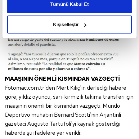
Tümünü Kabul Et
daha iyi reklam deneyimi yaşatabiliriz. Bunu yaparken
amacımızın size daha iyi bir reklam deneyimi sunmak
olduğunu ve sizlere en iyi içerikleri sunabilmek adına
Kişiselleştir
elimizden gelen çabayı gösterdiğimizi ve bu noktada,
reklamların maliyetlerimizi karşılamak noktasında tek gelir
kalemimiz olduğunu sizlere hatırlatmak isteriz.
Her halükârda, kullanıcılar, bu çerezlere izin vermedikleri
takdirde, kullanıcılara hedefli reklamlar
gösterilmeyecektir."
MAAŞININ ÖNEMLİ KISMINDAN VAZGEÇTİ
Fotomac.com.tr'den Mert Kılıç'ın derlediği habere
Sizlere daha iyi bir hizmet sunabilmek için İnternet
Sitemizde kendimize ve üçüncü kişilere ait çerezler
göre; yıldız oyuncu, sarı-kırmızılı takıma transferi için
kullanılmaktadır. Bu çerezler vasıtasıyla çeşitli kişisel
maaşının önemli bir kısmından vazgeçti. Mundo
verileriniz işlenmekte olup gerekli olan çerezler bilgi
Deportivo muhabiri Bernard Scotti'nin Arjantinli
toplumu hizmetlerinin sunulması amacıyla
gazeteci Augusto Tartufoli'yi kaynak gösterdiği
kullanılmaktadır. Diğer çerezler, sitemizin daha işlevsel
haberde şu ifadelere yer verildi:
kılınması ve kişiselleştirilmesi ve sizlere yönelik