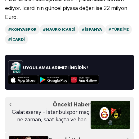
ediyor. Icardi'nin güncel piyasa değeri ise 22 milyon
Euro.
#KONYASPOR
#MAURO ICARDI
#İSPANYA
#TÜRKIYE
#İCARDI
UYGULAMALARIMIZI İNDİRİN!
Önceki Haber
Galatasaray - İstanbulspor maçı
ne zaman, saat kaçta ve hangi
kanalda? | Hazırlık Maçı