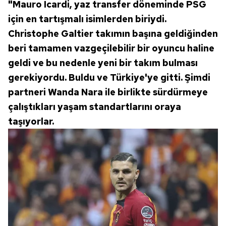
reklam/pazarlama faaliyetlerinin yapılması, amaçlarıyla
"Mauro Icardi, yaz transfer döneminde PSG
sınırlı olarak açık rızanız dahilinde kullanılacaktır.
için en tartışmalı isimlerden biriydi.
Christophe Galtier takımın başına geldiğinden
Çerezlere ilişkin tercihlerinizi aşağıda yer alan panel
beri tamamen vazgeçilebilir bir oyuncu haline
vasıtasıyla belirleyebilirsiniz. Çerezlere ilişkin detaylı bilgi
geldi ve bu nedenle yeni bir takım bulması
için Ayarlar butonuna tıklayabilir,
Çerez Bilgilendirme
Metnimizi
ziyaret edebilirsiniz.
gerekiyordu. Buldu ve Türkiye'ye gitti. Şimdi
partneri Wanda Nara ile birlikte sürdürmeye
6698 sayılı Kişisel Verilerin Korunması Kanunu uyarınca
çalıştıkları yaşam standartlarını oraya
hazırlanmış Aydınlatma Metnimizi okumak ve sitemizde
taşıyorlar.
ilgili mevzuata uygun olarak kullanılan çerezlerle ilgili bilgi
almak için lütfen
tıklayınız
.