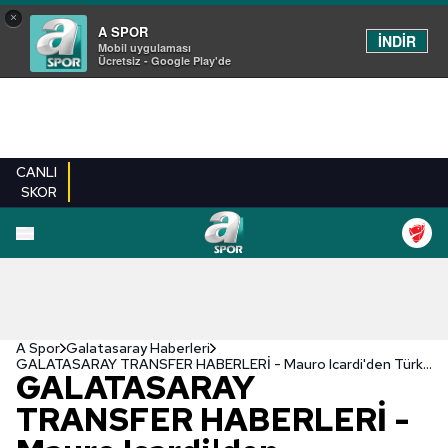
×
A SPOR
İNDİR
Mobil uygulaması
Ücretsiz - Google Play'de
CANLI
SKOR
A Spor
Galatasaray Haberleri
GALATASARAY TRANSFER HABERLERİ - Mauro Icardi'den Türkiye'ye gelmek için büyük fedakarlık!
GALATASARAY
TRANSFER HABERLERİ -