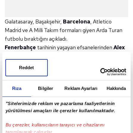
Galatasaray, Başakşehir,
Barcelona
, Atletico
Madrid ve A Milli Takım formaları giyen Arda Turan
futbolu bıraktığını açıkladı.
Fenerbahçe
tarihinin yaşayan efsanelerinden
Alex
de Souza
, eski milli oyuncu hakkında bir paylaşımda
bulundu.
Reddet
Alex bu paylaşıma "Futbola katkılarından dolayı
teşekkürler. Seninle rakip olmak zevkti. Hayatının
Rıza
Bilgiler
Reklam Ayarları
Hakkında
yeni etabında bol şans dilerim." notunu bıraktı.
İşte o paylaşım:
"Sitelerimizde reklam ve pazarlama faaliyetlerinin
Obrigado pelo que ofereceu ao futebol. Foi um
yürütülmesi amaçları ile çerezler kullanılmaktadır.
prazer enfrenta-lo. Boa sorte nessa nova etapa.
🇧🇷⚽️⚽️⚽️⚽️⚽️⚽️⚽️⚽️🇹🇷
Bu çerezler, kullanıcıların tarayıcı ve cihazlarını
tanımlayarak çalışırlar.