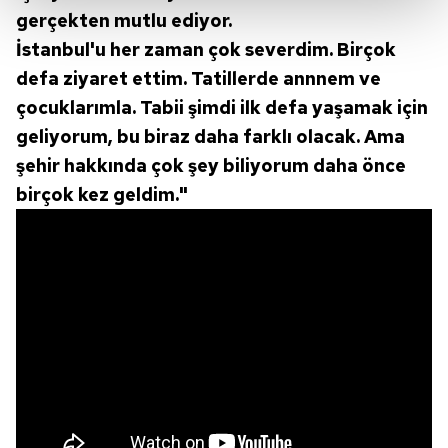
gerçekten mutlu ediyor.
Her halükârda, kullanıcılar, bu çerezlere izin vermedikleri
İstanbul'u her zaman çok severdim. Birçok
takdirde, kullanıcılara hedefli reklamlar
defa ziyaret ettim. Tatillerde annnem ve
gösterilmeyecektir."
çocuklarımla. Tabii şimdi ilk defa yaşamak için
Sizlere daha iyi bir hizmet sunabilmek için İnternet
geliyorum, bu biraz daha farklı olacak. Ama
Sitemizde kendimize ve üçüncü kişilere ait çerezler
şehir hakkında çok şey biliyorum daha önce
kullanılmaktadır. Bu çerezler vasıtasıyla çeşitli kişisel
birçok kez geldim."
verileriniz işlenmekte olup gerekli olan çerezler bilgi
toplumu hizmetlerinin sunulması amacıyla
kullanılmaktadır. Diğer çerezler, sitemizin daha işlevsel
kılınması ve kişiselleştirilmesi ve sizlere yönelik
reklam/pazarlama faaliyetlerinin yapılması, amaçlarıyla
sınırlı olarak açık rızanız dahilinde kullanılacaktır.
Çerezlere ilişkin tercihlerinizi aşağıda yer alan panel
vasıtasıyla belirleyebilirsiniz. Çerezlere ilişkin detaylı bilgi
için Ayarlar butonuna tıklayabilir,
Çerez Bilgilendirme
Metnimizi
ziyaret edebilirsiniz.