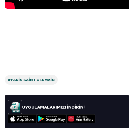
6698 sayılı Kişisel Verilerin Korunması Kanunu uyarınca
hazırlanmış Aydınlatma Metnimizi okumak ve sitemizde
ilgili mevzuata uygun olarak kullanılan çerezlerle ilgili bilgi
almak için lütfen
tıklayınız
.
#PARIS SAINT GERMAIN
UYGULAMALARIMIZI İNDİRİN!