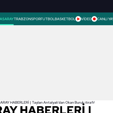
ASARAY
TRABZONSPOR
FUTBOL
BASKETBOL
VİDEO
CANLI YA
AY HABERLERİ | Taylan Antalyalı'dan Okan Buruk itirafı!
AY HABERLERİ |