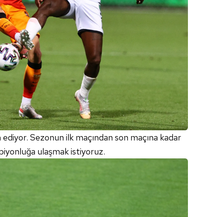
 çerezlerle ilgili bilgi almak için lütfen
tıklayınız
.
 ediyor. Sezonun ilk maçından son maçına kadar
piyonluğa ulaşmak istiyoruz.