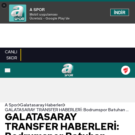
×
A SPOR
İNDİR
Mobil uygulaması
Ücretsiz - Google Play'de
CANLI
SKOR
A Spor
Galatasaray Haberleri
GALATASARAY TRANSFER HABERLERİ: Bodrumspor Batuhan Şen'e talip oldu!
GALATASARAY
TRANSFER HABERLERİ: