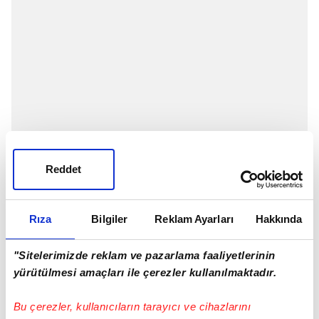
Reddet
Spor Toto 1. Lig'e tarihinde ilk kez yükseldikten sonra
Rıza
Bilgiler
Reklam Ayarları
Hakkında
kulüp hisselerinin çoğunluğunu elinde bulunduran
Antalyaspor'un eski başkanlarından Ali Şafak
"Sitelerimizde reklam ve pazarlama faaliyetlerinin
Öztürk'ün katkısıyla iddialı bir kadro kurmak için
yürütülmesi amaçları ile çerezler kullanılmaktadır.
transfer harekatına başlayan Bodrumspor,
Bu çerezler, kullanıcıların tarayıcı ve cihazlarını
Galatasaraylı kaleci Batuhan Şen'e kanca attı.