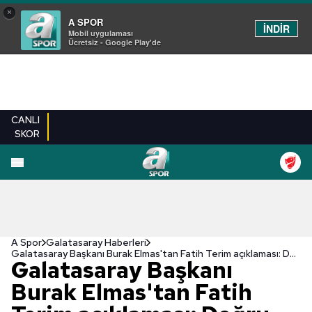
×
A SPOR
İNDİR
Mobil uygulaması
Ücretsiz - Google Play'de
CANLI
SKOR
A Spor
Galatasaray Haberleri
Galatasaray Başkanı Burak Elmas'tan Fatih Terim açıklaması: Doğru kararı verdiğimi düşünüyorum!
Galatasaray Başkanı
Burak Elmas'tan Fatih