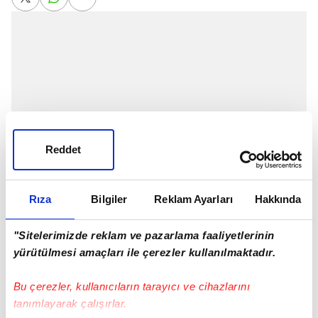
Reddet
Rıza
Bilgiler
Reklam Ayarları
Hakkında
"Sitelerimizde reklam ve pazarlama faaliyetlerinin
Galatasaray
Başkanı Burak Elmas, açıklamalarda
yürütülmesi amaçları ile çerezler kullanılmaktadır.
bulundu.
Bu çerezler, kullanıcıların tarayıcı ve cihazlarını
Elmas,
Fatih Terim
hakkında şu ifadeleri kullandı:
tanımlayarak çalışırlar.
"Doğru kararı verdiğimi düşünüyorum. Fatih hocayla