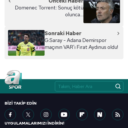
Önceki Haber
kullanılmaktadır. Diğer çerezler, sitemizin daha işlevsel
Domenec Torrent: Sonuç kötü
kılınması ve kişiselleştirilmesi ve sizlere yönelik
olunca...
reklam/pazarlama faaliyetlerinin yapılması, amaçlarıyla
sınırlı olarak açık rızanız dahilinde kullanılacaktır.
Sonraki Haber
Çerezlere ilişkin tercihlerinizi aşağıda yer alan panel
G.Saray - Adana Demirspor
vasıtasıyla belirleyebilirsiniz. Çerezlere ilişkin detaylı bilgi
maçının VAR'ı Fırat Aydınus oldu!
için Ayarlar butonuna tıklayabilir,
Çerez Bilgilendirme
Metnimizi
ziyaret edebilirsiniz.
6698 sayılı Kişisel Verilerin Korunması Kanunu uyarınca
hazırlanmış Aydınlatma Metnimizi okumak ve sitemizde
ilgili mevzuata uygun olarak kullanılan çerezlerle ilgili bilgi
almak için lütfen
tıklayınız
.
BIZI TAKIP EDIN
UYGULAMALARIMIZI İNDİRİN!