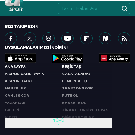
BIZI TAKIP EDIN
UYGULAMALARIMIZI İNDİRİN!
ANASAYFA
BEŞİKTAŞ
A SPOR CANLI YAYIN
GALATASARAY
A SPOR RADYO
FENERBAHÇE
HABERLER
TRABZONSPOR
CANLI SKOR
FUTBOL
YAZARLAR
BASKETBOL
GALERİ
ZİRAAT TÜRKİYE KUPASI
VİDEO
DİĞER SPORLAR
TÜMÜ
PROGRAMLAR
VIDEO