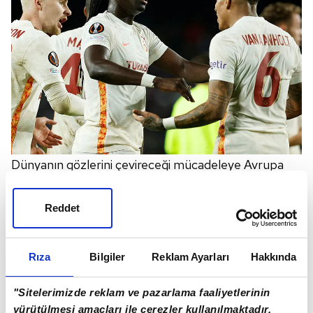
Dünyanın gözlerini çevireceği mücadeleye Avrupa
kulüplerinin scout ekipleri de büyük ilgi gösteriyor.
Reddet
Rıza
Bilgiler
Reklam Ayarları
Hakkında
"Sitelerimizde reklam ve pazarlama faaliyetlerinin
yürütülmesi amaçları ile çerezler kullanılmaktadır.