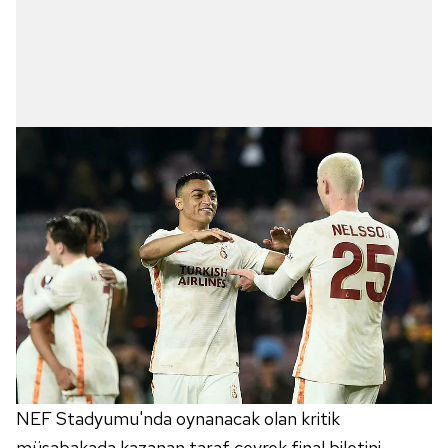
NEF Stadyumu'nda oynanacak olan kritik
müsabakada kazanan taraf çeyrek final biletini