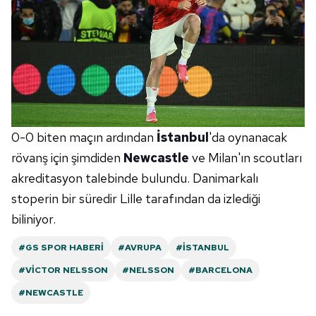
0-0 biten maçın ardından
İstanbul
'da oynanacak
rövanş için şimdiden
Newcastle
ve Milan'ın scoutları
akreditasyon talebinde bulundu. Danimarkalı
stoperin bir süredir Lille tarafından da izlediği
biliniyor.
#GS SPOR HABERI
#AVRUPA
#İSTANBUL
#VICTOR NELSSON
#NELSSON
#BARCELONA
#NEWCASTLE