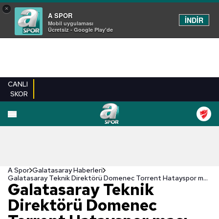
×
A SPOR
İNDİR
Mobil uygulaması
Ücretsiz - Google Play'de
CANLI
SKOR
A Spor
Galatasaray Haberleri
Galatasaray Teknik Direktörü Domenec Torrent Hatayspor maçı öncesi açıklamalarda bulundu!
Galatasaray Teknik
Direktörü Domenec