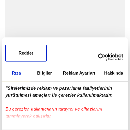
Reddet
Rıza
Bilgiler
Reklam Ayarları
Hakkında
Galatasaray
'ın, yeni hocası Domenec Torrent,
"Sitelerimizde reklam ve pazarlama faaliyetlerinin
Hatayspor
karşılaşması öncesi açıklamalarda
yürütülmesi amaçları ile çerezler kullanılmaktadır.
bulundu.
Bu çerezler, kullanıcıların tarayıcı ve cihazlarını
İŞTE TORRENT'İN SÖZLERİ:
tanımlayarak çalışırlar.
"Yeni kaybımız genç oyuncu Ahmet Çalık için
üzgünüm. Kalbimiz, bütün ailesi ve sevdikleriyle
Bu çerezlere izin vermeniz halinde sizlere özel