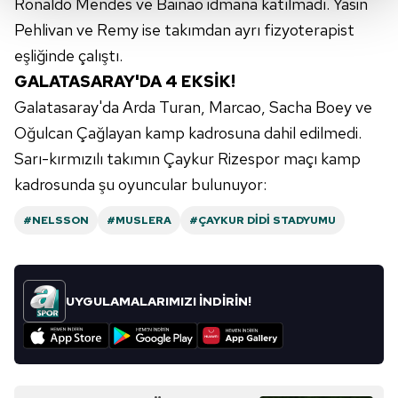
Ronaldo Mendes ve Bainao idmana katılmadı. Yasin
Her halükârda, kullanıcılar, bu çerezlere izin vermedikleri
Pehlivan ve Remy ise takımdan ayrı fizyoterapist
takdirde, kullanıcılara hedefli reklamlar
eşliğinde çalıştı.
gösterilmeyecektir."
GALATASARAY'DA 4 EKSİK!
Galatasaray'da Arda Turan, Marcao, Sacha Boey ve
Sizlere daha iyi bir hizmet sunabilmek için İnternet
Sitemizde kendimize ve üçüncü kişilere ait çerezler
Oğulcan Çağlayan kamp kadrosuna dahil edilmedi.
kullanılmaktadır. Bu çerezler vasıtasıyla çeşitli kişisel
Sarı-kırmızılı takımın Çaykur Rizespor maçı kamp
verileriniz işlenmekte olup gerekli olan çerezler bilgi
kadrosunda şu oyuncular bulunuyor:
toplumu hizmetlerinin sunulması amacıyla
kullanılmaktadır. Diğer çerezler, sitemizin daha işlevsel
#NELSSON
#MUSLERA
#ÇAYKUR DIDI STADYUMU
kılınması ve kişiselleştirilmesi ve sizlere yönelik
reklam/pazarlama faaliyetlerinin yapılması, amaçlarıyla
sınırlı olarak açık rızanız dahilinde kullanılacaktır.
UYGULAMALARIMIZI İNDİRİN!
Çerezlere ilişkin tercihlerinizi aşağıda yer alan panel
vasıtasıyla belirleyebilirsiniz. Çerezlere ilişkin detaylı bilgi
için Ayarlar butonuna tıklayabilir,
Çerez Bilgilendirme
Metnimizi
ziyaret edebilirsiniz.