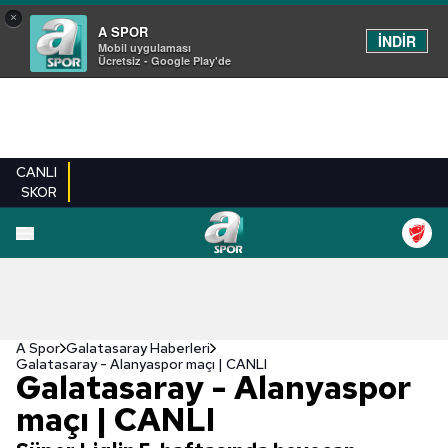
×
A SPOR
İNDİR
Mobil uygulaması
Ücretsiz - Google Play'de
CANLI
SKOR
A Spor
Galatasaray Haberleri
Galatasaray - Alanyaspor maçı | CANLI
Galatasaray - Alanyaspor
maçı | CANLI