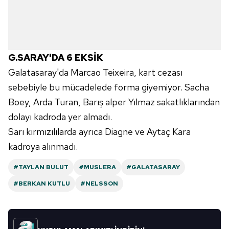
verileriniz işlenmekte olup gerekli olan çerezler bilgi
toplumu hizmetlerinin sunulması amacıyla
kullanılmaktadır. Diğer çerezler, sitemizin daha işlevsel
kılınması ve kişiselleştirilmesi ve sizlere yönelik
G.SARAY'DA 6 EKSİK
reklam/pazarlama faaliyetlerinin yapılması, amaçlarıyla
Galatasaray'da Marcao Teixeira, kart cezası
sınırlı olarak açık rızanız dahilinde kullanılacaktır.
sebebiyle bu mücadelede forma giyemiyor. Sacha
Çerezlere ilişkin tercihlerinizi aşağıda yer alan panel
Boey, Arda Turan, Barış alper Yılmaz sakatlıklarından
vasıtasıyla belirleyebilirsiniz. Çerezlere ilişkin detaylı bilgi
dolayı kadroda yer almadı.
için Ayarlar butonuna tıklayabilir,
Çerez Bilgilendirme
Sarı kırmızılılarda ayrıca Diagne ve Aytaç Kara
Metnimizi
ziyaret edebilirsiniz.
kadroya alınmadı.
6698 sayılı Kişisel Verilerin Korunması Kanunu uyarınca
#TAYLAN BULUT
#MUSLERA
#GALATASARAY
hazırlanmış Aydınlatma Metnimizi okumak ve sitemizde
ilgili mevzuata uygun olarak kullanılan çerezlerle ilgili bilgi
#BERKAN KUTLU
#NELSSON
almak için lütfen
tıklayınız
.