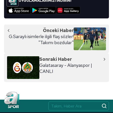
UYGULAMALARIMIZI İNDİRİN!
Önceki Haber
G.Saraylı isimlerle ilgili flaş sözler!
"Takımı bozdular"
Sonraki Haber
Galatasaray - Alanyaspor |
CANLI