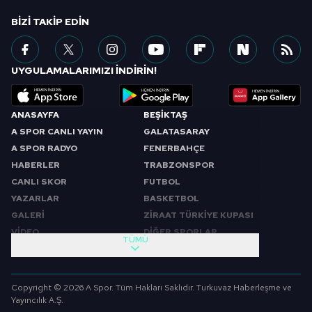
BIZI TAKIP EDIN
UYGULAMALARIMIZI İNDİRİN!
ANASAYFA
BEŞİKTAŞ
A SPOR CANLI YAYIN
GALATASARAY
A SPOR RADYO
FENERBAHÇE
HABERLER
TRABZONSPOR
CANLI SKOR
FUTBOL
YAZARLAR
BASKETBOL
GALERİ
ZİRAAT TÜRKİYE KUPASI
VİDEO
DİĞER SPORLAR
TÜMÜ
PROGRAMLAR
VIDEO
SABAH SPORU
FUTBOL
Copyright © 2026 A Spor. Tüm Hakları Saklıdır. Turkuvaz Haberleşme ve
SPOR GÜNDEMİ
BASKETBOL
Yayıncılık A.Ş.