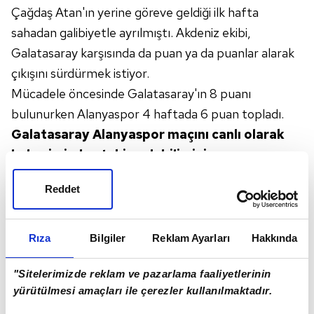
Çağdaş Atan'ın yerine göreve geldiği ilk hafta
sahadan galibiyetle ayrılmıştı. Akdeniz ekibi,
Galatasaray karşısında da puan ya da puanlar alarak
çıkışını sürdürmek istiyor.
Mücadele öncesinde Galatasaray'ın 8 puanı
bulunurken Alanyaspor 4 haftada 6 puan topladı.
Galatasaray Alanyaspor maçını canlı olarak
haberimizden takip edebilirsiniz;
Reddet
İLK 11'LER
Rıza
Bilgiler
Reklam Ayarları
Hakkında
Galatasaray:
Muslera
, Yedlin,
Nelsson
,
Luyindama, Aanholt, Taylan, Berkan, Cicaldau,
"Sitelerimizde reklam ve pazarlama faaliyetlerinin
yürütülmesi amaçları ile çerezler kullanılmaktadır.
Morutan, Kerem, Halil.