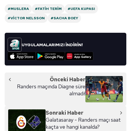
#MUSLERA
#FATIH TERIM
#UEFA KUPASI
#VICTOR NELSSON
#SACHA BOEY
UYGULAMALARIMIZI İNDİRİN!
Önceki Haber
Randers maçında Diagne süre
almadı!
Sonraki Haber
Galatasaray - Randers maçı saat
kaçta ve hangi kanalda?