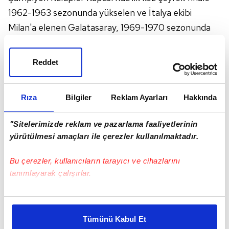
1962-1963 sezonunda yükselen ve İtalya ekibi
Milan'a elenen Galatasaray, 1969-1970 sezonunda
ise Polonya'nın Legia Varşova takımına yine çeyrek
finalde boyun eğdi.
Reddet
Rıza
Bilgiler
Reklam Ayarları
Hakkında
"Sitelerimizde reklam ve pazarlama faaliyetlerinin
yürütülmesi amaçları ile çerezler kullanılmaktadır.
Bu çerezler, kullanıcıların tarayıcı ve cihazlarını
tanımlayarak çalışırlar.
Bu çerezlere izin vermeniz halinde sizlere özel
kişiselleştirilmiş reklamlar sunabilir, sayfalarımızda sizlere
Tümünü Kabul Et
daha iyi reklam deneyimi yaşatabiliriz. Bunu yaparken