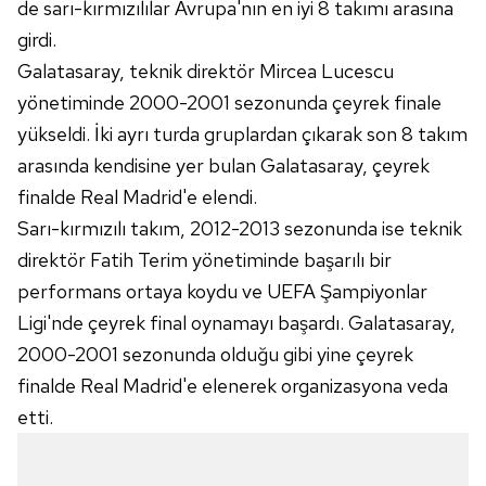
de sarı-kırmızılılar Avrupa'nın en iyi 8 takımı arasına
girdi.
Çerezlere ilişkin tercihlerinizi aşağıda yer alan panel
Galatasaray, teknik direktör Mircea Lucescu
vasıtasıyla belirleyebilirsiniz. Çerezlere ilişkin detaylı bilgi
için Ayarlar butonuna tıklayabilir,
Çerez Bilgilendirme
yönetiminde 2000-2001 sezonunda çeyrek finale
Metnimizi
ziyaret edebilirsiniz.
yükseldi. İki ayrı turda gruplardan çıkarak son 8 takım
arasında kendisine yer bulan Galatasaray, çeyrek
6698 sayılı Kişisel Verilerin Korunması Kanunu uyarınca
finalde Real Madrid'e elendi.
hazırlanmış Aydınlatma Metnimizi okumak ve sitemizde
Sarı-kırmızılı takım, 2012-2013 sezonunda ise teknik
ilgili mevzuata uygun olarak kullanılan çerezlerle ilgili bilgi
almak için lütfen
tıklayınız
.
direktör Fatih Terim yönetiminde başarılı bir
performans ortaya koydu ve UEFA Şampiyonlar
Ligi'nde çeyrek final oynamayı başardı. Galatasaray,
2000-2001 sezonunda olduğu gibi yine çeyrek
finalde Real Madrid'e elenerek organizasyona veda
etti.