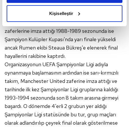
amacımızın size daha iyi bir reklam deneyimi sunmak
Galatasaray, teknik direktör Mustafa Denizli
olduğunu ve sizlere en iyi içerikleri sunabilmek adına
Kişiselleştir
yönetiminde aldığı başarılı sonuçlarla "Avrupa Fatihi"
elimizden gelen çabayı gösterdiğimizi ve bu noktada,
unvanını kazandığı, Neuchatel Xamax ve Monaco
reklamların maliyetlerimizi karşılamak noktasında tek gelir
zaferlerine imza attığı 1988-1989 sezonunda ise
kalemimiz olduğunu sizlere hatırlatmak isteriz.
Şampiyon Kulüpler Kupası'nda yarı finale yükseldi
Her halükârda, kullanıcılar, bu çerezlere izin vermedikleri
ancak Rumen ekibi Steaua Bükreş'e elenerek final
takdirde, kullanıcılara hedefli reklamlar
hayallerini rakibine kaptırdı.
gösterilmeyecektir."
Organizasyonun UEFA Şampiyonlar Ligi adıyla
oynanmaya başlamasının ardından ise sarı-kırmızılı
Sizlere daha iyi bir hizmet sunabilmek için İnternet
Sitemizde kendimize ve üçüncü kişilere ait çerezler
takım, Manchester United zaferine imza attığı ve
kullanılmaktadır. Bu çerezler vasıtasıyla çeşitli kişisel
tarihinde ilk kez Şampiyonlar Ligi gruplarına kaldığı
verileriniz işlenmekte olup gerekli olan çerezler bilgi
1993-1994 sezonunda son 8 takım arasına girmeyi
toplumu hizmetlerinin sunulması amacıyla
başardı. O dönemde 4'erli 2 grubun yer aldığı
kullanılmaktadır. Diğer çerezler, sitemizin daha işlevsel
Şampiyonlar Ligi statüsünde bu tur, grup maçları
kılınması ve kişiselleştirilmesi ve sizlere yönelik
reklam/pazarlama faaliyetlerinin yapılması, amaçlarıyla
olarak adlandırılıp çeyrek final olarak gösterilmese
sınırlı olarak açık rızanız dahilinde kullanılacaktır.