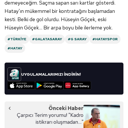
demeyeceğim. Saçma sapan sarı kartlar gösterdi.
reklam/pazarlama faaliyetlerinin yapılması, amaçlarıyla
Hatay'ın mükemmel bir kontratağını başlamadan
sınırlı olarak açık rızanız dahilinde kullanılacaktır.
kesti. Belki de gol olurdu. Hüseyin Göçek, eski
Hüseyin Göçek... Bir arpa boyu bile ilerleme yok.
Çerezlere ilişkin tercihlerinizi aşağıda yer alan panel
vasıtasıyla belirleyebilirsiniz. Çerezlere ilişkin detaylı bilgi
#TÜRKIYE
#GALATASARAY
#G SARAY
#HATAYSPOR
için Ayarlar butonuna tıklayabilir,
Çerez Bilgilendirme
Metnimizi
ziyaret edebilirsiniz.
#HATAY
6698 sayılı Kişisel Verilerin Korunması Kanunu uyarınca
hazırlanmış Aydınlatma Metnimizi okumak ve sitemizde
UYGULAMALARIMIZI İNDİRİN!
ilgili mevzuata uygun olarak kullanılan çerezlerle ilgili bilgi
almak için lütfen
tıklayınız
.
Önceki Haber
Çarpıcı Terim yorumu! "Kadro
istikrarı oluşmadan..."