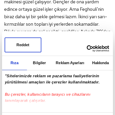
makinesi güzel çalışıyor. Gençler de ona yardım
edince ortaya güzel işler çıkıyor. Ama Feghouli'nin
biraz daha iyi bir şekle gelmesi lazım. İkinci yarı sarı-
kırmızılılar son topları iyi yerlerden sokamadılar.
Böyle oyunca da gol gecikti, gerildiler. Aslında 70'den
sonra
Hatayspor
biraz daha top yaparak G.Saray'ın
Reddet
arka tarafına gidebilse çok farklı olurdu. Onlar da
defanstan dan-dun vurarak çıkmaya başladılar,
çünkü yoruldular. Bu maç böyle biter denildiğinde,
Rıza
Bilgiler
Reklam Ayarları
Hakkında
bu son dakikalarda büyük olan takımlar sahneye
çıkıyorlar. Dün gece de öyle oldu, sarı-kırmızılılar
"Sitelerimizde reklam ve pazarlama faaliyetlerinin
yürütülmesi amaçları ile çerezler kullanılmaktadır.
maçı aldılar. G.Saray iyi top yapıyor zaman zaman
ama arka tarafı yani defans, haddinden fazla geriye
Bu çerezler, kullanıcıların tarayıcı ve cihazlarını
kaçıyor. Böyle olunca da rakibe orta alanda büyük bir
tanımlayarak çalışırlar.
yer kalıyor. Ve rakip burada rahat pas yapabiliyor,
aynı zamanda çabuk kontratağa çıkabiliyor. Yeni
Bu çerezlere izin vermeniz halinde sizlere özel