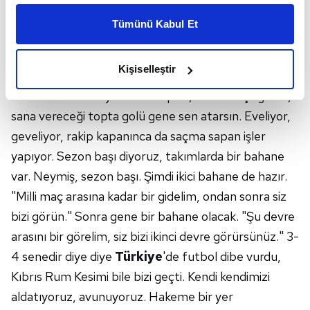
kişiselleştirilmiş reklamlar sunabilir, sayfalarımızda sizlere
oyuncular herhalde adapte olacaklar ama en az 4-5
Tümünü Kabul Et
daha iyi reklam deneyimi yaşatabiliriz. Bunu yaparken
maç lazım. Diagne bazen iyi işler yapıyor, bazen de
amacımızın size daha iyi bir reklam deneyimi sunmak
son derece kötü. Hücuma kalkmışsın, arkadaşın en
olduğunu ve sizlere en iyi içerikleri sunabilmek adına
Kişiselleştir
az 25 metre depar atıyor, cennetlik canını
elimizden gelen çabayı gösterdiğimizi ve bu noktada,
cehenneme sokuyor. At ona pası, insin aut çizgisine,
reklamların maliyetlerimizi karşılamak noktasında tek gelir
kalemimiz olduğunu sizlere hatırlatmak isteriz.
sana vereceği topta golü gene sen atarsın. Eveliyor,
geveliyor, rakip kapanınca da saçma sapan işler
Her halükârda, kullanıcılar, bu çerezlere izin vermedikleri
yapıyor. Sezon başı diyoruz, takımlarda bir bahane
takdirde, kullanıcılara hedefli reklamlar
var. Neymiş, sezon başı. Şimdi ikici bahane de hazır.
gösterilmeyecektir."
"Milli maç arasına kadar bir gidelim, ondan sonra siz
Sizlere daha iyi bir hizmet sunabilmek için İnternet
bizi görün." Sonra gene bir bahane olacak. "Şu devre
Sitemizde kendimize ve üçüncü kişilere ait çerezler
arasını bir görelim, siz bizi ikinci devre görürsünüz." 3-
kullanılmaktadır. Bu çerezler vasıtasıyla çeşitli kişisel
4 senedir diye diye
Türkiye
'de futbol dibe vurdu,
verileriniz işlenmekte olup gerekli olan çerezler bilgi
Kıbrıs Rum Kesimi bile bizi geçti. Kendi kendimizi
toplumu hizmetlerinin sunulması amacıyla
kullanılmaktadır. Diğer çerezler, sitemizin daha işlevsel
aldatıyoruz, avunuyoruz. Hakeme bir yer
kılınması ve kişiselleştirilmesi ve sizlere yönelik