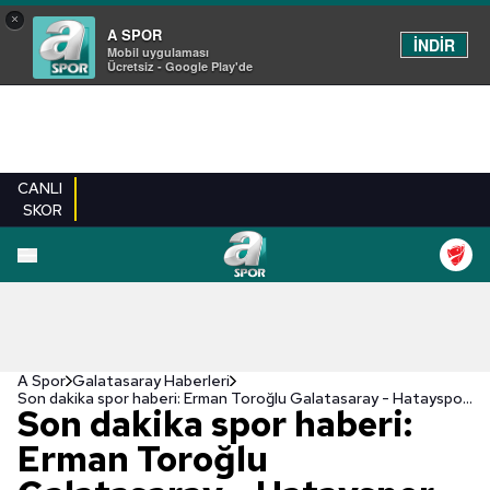
×
A SPOR
İNDİR
Mobil uygulaması
Ücretsiz - Google Play'de
CANLI
SKOR
A Spor
Galatasaray Haberleri
Son dakika spor haberi: Erman Toroğlu Galatasaray - Hatayspor maçının hakemi Hüseyin Göçek'i eleştirdi! "Eskisi gibi"
Son dakika spor haberi:
Erman Toroğlu