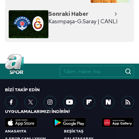
Sonraki Haber
Kasımpaşa-G.Saray | CANLI
BIZI TAKIP EDIN
UYGULAMALARIMIZI İNDİRİN!
ANASAYFA
BEŞİKTAŞ
A SPOR CANLI YAYIN
GALATASARAY