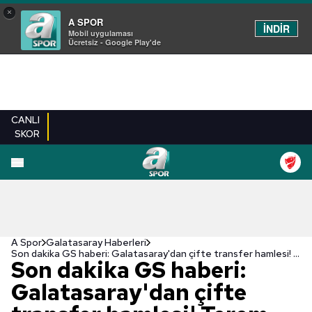
×
A SPOR
İNDİR
Mobil uygulaması
Ücretsiz - Google Play'de
CANLI
SKOR
A Spor
Galatasaray Haberleri
Son dakika GS haberi: Galatasaray'dan çifte transfer hamlesi! Terem Moffi ve Victor Nelsson...
Son dakika GS haberi:
Galatasaray'dan çifte