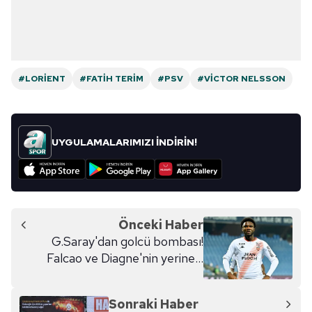
#LORIENT
#FATIH TERIM
#PSV
#VICTOR NELSSON
UYGULAMALARIMIZI İNDİRİN!
Önceki Haber
G.Saray'dan golcü bombası!
Falcao ve Diagne'nin yerine...
Sonraki Haber