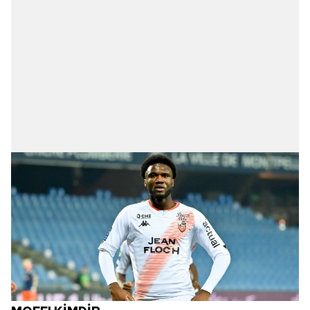
sınırlı olarak açık rızanız dahilinde kullanılacaktır.
Çerezlere ilişkin tercihlerinizi aşağıda yer alan panel
vasıtasıyla belirleyebilirsiniz. Çerezlere ilişkin detaylı bilgi
için Ayarlar butonuna tıklayabilir,
Çerez Bilgilendirme
Metnimizi
ziyaret edebilirsiniz.
6698 sayılı Kişisel Verilerin Korunması Kanunu uyarınca
hazırlanmış Aydınlatma Metnimizi okumak ve sitemizde
ilgili mevzuata uygun olarak kullanılan çerezlerle ilgili bilgi
almak için lütfen
tıklayınız
.