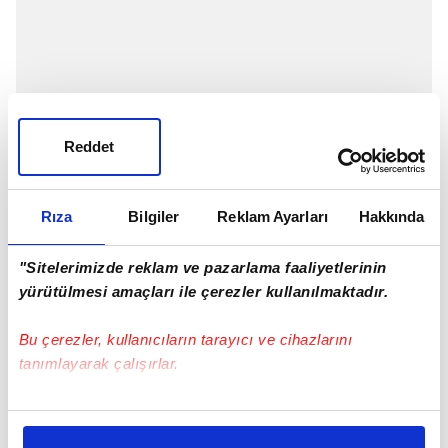
Reddet
Rıza
Bilgiler
Reklam Ayarları
Hakkında
"Sitelerimizde reklam ve pazarlama faaliyetlerinin
yürütülmesi amaçları ile çerezler kullanılmaktadır.
Bu çerezler, kullanıcıların tarayıcı ve cihazlarını
tanımlayarak çalışırlar.
GELECEĞE YATIRIM YAPILACAK
Bu çerezlere izin vermeniz halinde sizlere özel
Performansı beğenilmeyen Luyindama'nın yerine
kişiselleştirilmiş reklamlar sunabilir, sayfalarımızda sizlere