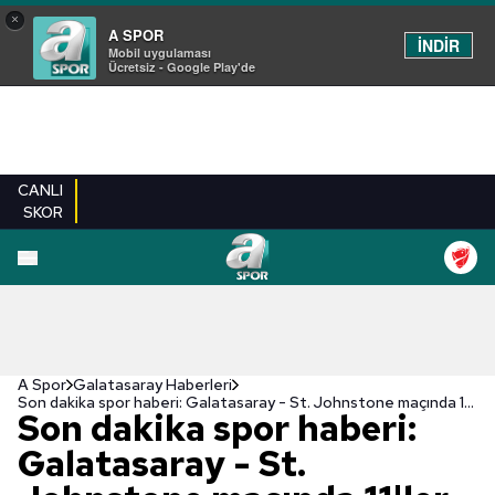
×
A SPOR
İNDİR
Mobil uygulaması
Ücretsiz - Google Play'de
CANLI
SKOR
A Spor
Galatasaray Haberleri
Son dakika spor haberi: Galatasaray - St. Johnstone maçında 11'ler belli oldu!
Son dakika spor haberi:
Galatasaray - St.