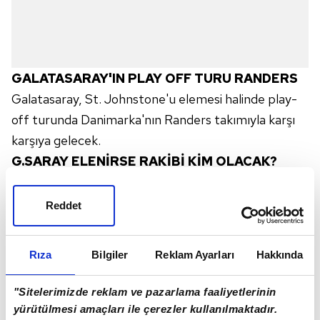
GALATASARAY'IN PLAY OFF TURU RANDERS
Galatasaray, St. Johnstone'u elemesi halinde play-
off turunda Danimarka'nın Randers takımıyla karşı
karşıya gelecek.
G.SARAY ELENİRSE RAKİBİ KİM OLACAK?
Galatasaray, UEFA Avrupa Ligi 3. ön eleme turunda
eşleştiği St. Johnstone'ı eleyemezse; UEFA
Reddet
Konferans Ligi ön elemesi play-off turunda
"Vojvodina-LASK" eşleşmesinin galibiyle oynayacak.
Rıza
Bilgiler
Reklam Ayarları
Hakkında
GALATASARAY'IN AVRUPA KARNESİ
Galatasaray, Avrupa kupalarında bugüne kadar 290
"Sitelerimizde reklam ve pazarlama faaliyetlerinin
kez mücadele etti. Söz konusu müsabakalarda sarı-
yürütülmesi amaçları ile çerezler kullanılmaktadır.