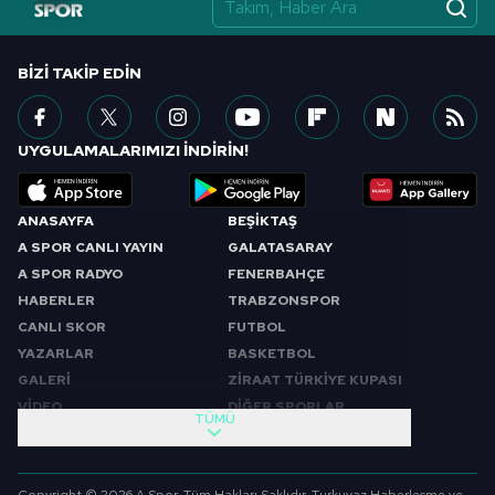
BIZI TAKIP EDIN
UYGULAMALARIMIZI İNDİRİN!
ANASAYFA
BEŞİKTAŞ
A SPOR CANLI YAYIN
GALATASARAY
A SPOR RADYO
FENERBAHÇE
HABERLER
TRABZONSPOR
CANLI SKOR
FUTBOL
YAZARLAR
BASKETBOL
GALERİ
ZİRAAT TÜRKİYE KUPASI
VİDEO
DİĞER SPORLAR
TÜMÜ
PROGRAMLAR
VIDEO
SABAH SPORU
FUTBOL
Copyright © 2026 A Spor. Tüm Hakları Saklıdır. Turkuvaz Haberleşme ve