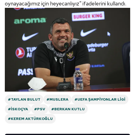
oynayacağımız için heyecanlıyız" ifadelerini kullandı.
#TAYLAN BULUT
#MUSLERA
#UEFA ŞAMPIYONLAR LIGI
#İSKOÇYA
#PSV
#BERKAN KUTLU
#KEREM AKTÜRKOĞLU