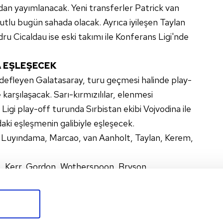
n yayımlanacak. Yeni transferler Patrick van
tlu bugün sahada olacak. Ayrıca iyileşen Taylan
dru Cicaldau ise eski takımı ile Konferans Ligi'nde
 EŞLEŞECEK
edefleyen Galatasaray, turu geçmesi halinde play-
karşılaşacak. Sarı-kırmızılılar, elenmesi
gi play-off turunda Sırbistan ekibi Vojvodina ile
aki eşleşmenin galibiyle eşleşecek.
 Luyındama, Marcao, van Aanholt, Taylan, Kerem,
, Kerr, Gordon, Wotherspoon, Bryson,
th, Kane.
Terim'den transfer
sözleri! "Dönemin