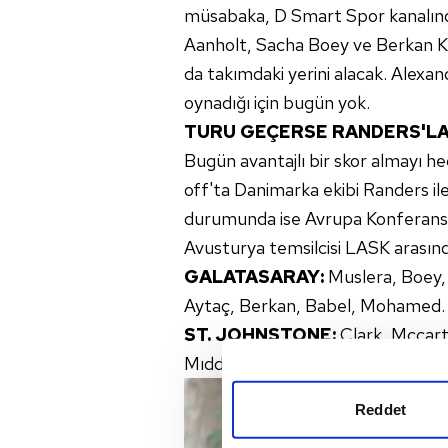
müsabaka, D Smart Spor kanalında
Aanholt, Sacha Boey ve Berkan Ku
da takımdaki yerini alacak. Alexan
oynadığı için bugün yok.
TURU GEÇERSE RANDERS'LA
Bugün avantajlı bir skor almayı h
off'ta Danimarka ekibi Randers ile 
durumunda ise Avrupa Konferans Li
Avusturya temsilcisi LASK arasınd
GALATASARAY:
Muslera, Boey,
Aytaç, Berkan, Babel, Mohamed.
ST. JOHNSTONE:
Clark, Mccart
Mıddleton, Mccann, Rooney, Boo
Reddet