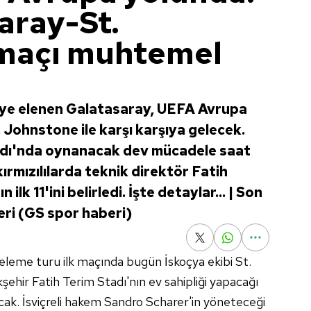
aray-St.
maçı muhtemel
ye elenen Galatasaray, UEFA Avrupa
. Johnstone ile karşı karşıya gelecek.
adı'nda oynanacak dev mücadele saat
ırmızılılarda teknik direktör Fatih
lk 11'ini belirledi. İşte detaylar... | Son
ri (GS spor haberi)
eleme turu ilk maçında bugün İskoçya ekibi St.
hir Fatih Terim Stadı'nın ev sahipliği yapacağı
cak. İsviçreli hakem Sandro Scharer'in yöneteceği