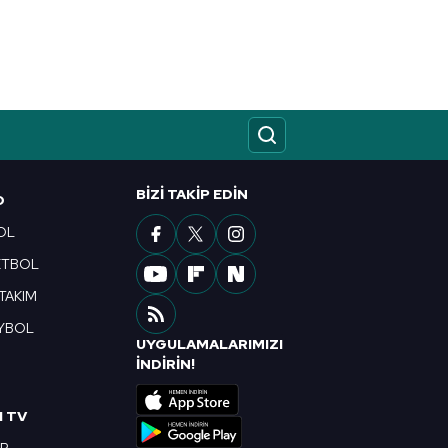
kin detaylı bilgi için Ayarlar
ak ve sitemizde ilgili
BIZI TAKIP EDIN
O
OL
ETBOL
 TAKIM
YBOL
UYGULAMALARIMIZI
R
İNDİRİN!
I TV