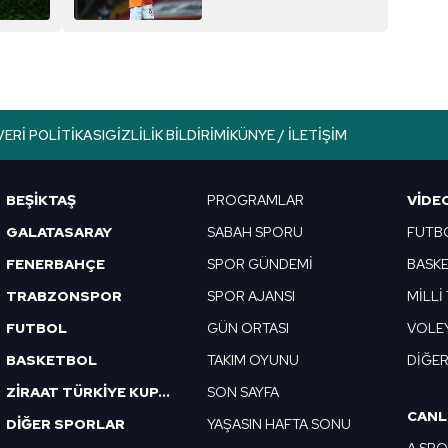
Gedson...
aşağıda yer alan panel vasıtasıyla belirleyebilirsiniz. Çerezlere iliş
lgilendirme Metnimizi
ziyaret edebilirsiniz.
Korunması Kanunu uyarınca hazırlanmış Aydınlatma Metnimizi okum
 çerezlerle ilgili bilgi almak için lütfen
tıklayınız
.
VERI POLITIKASI
GIZLILIK BILDIRIMI
KÜNYE / İLETIŞIM
BEŞİKTAŞ
PROGRAMLAR
VIDE
GALATASARAY
SABAH SPORU
FUTB
FENERBAHÇE
SPOR GÜNDEMİ
BASK
TRABZONSPOR
SPOR AJANSI
MİLLİ
FUTBOL
GÜN ORTASI
VOLE
BASKETBOL
TAKIM OYUNU
DİĞE
ZİRAAT TÜRKİYE KUPASI
SON SAYFA
CANL
DİĞER SPORLAR
YAŞASIN HAFTA SONU