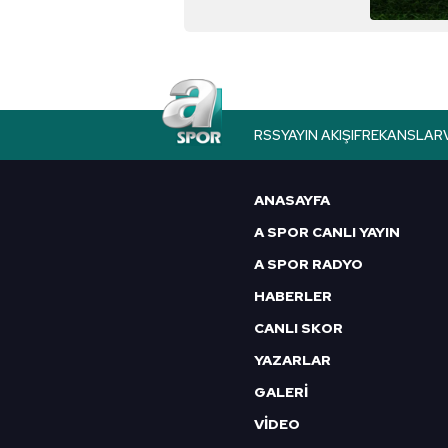
saat kaçta ve hangi
Çerezlere ilişkin tercihlerinizi 
kanalda?
butonuna tıklayabilir,
Çerez Bi
6698 sayılı Kişisel Verilerin 
mevzuata uygun olarak kullanılan
RSS
YAYIN AKIŞI
FREKANSLAR
ANASAYFA
A SPOR CANLI YAYIN
A SPOR RADYO
HABERLER
CANLI SKOR
YAZARLAR
GALERİ
VİDEO