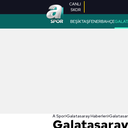
CANLI
SKOR
BEŞİKTAŞ
FENERBAHÇE
GALAT
A Spor
Galatasaray Haberleri
Galatasaray