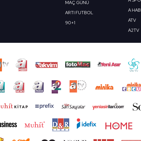
A SP
MAÇ GÜNÜ
A HA
ARTI FUTBOL
ATV
90+1
A2TV