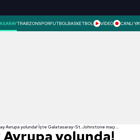
ASARAY
TRABZONSPOR
FUTBOL
BASKETBOL
VİDEO
CANLI YA
Galatasaray Avrupa yolunda! İşte Galatasaray-St. Johnstone maçı muhtemel 11'leri
 Avrupa yolunda!