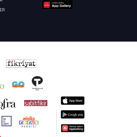
OR
BER