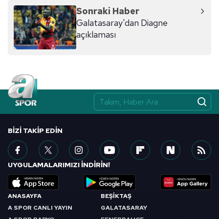
reklam/pazarlama faaliyetlerinin yapılması, amaçlarıyla
Sonraki Haber
sınırlı olarak açık rızanız dahilinde kullanılacaktır.
Galatasaray'dan Diagne
açıklaması
Çerezlere ilişkin tercihlerinizi aşağıda yer alan panel
vasıtasıyla belirleyebilirsiniz. Çerezlere ilişkin detaylı bilgi
için Ayarlar butonuna tıklayabilir,
Çerez Bilgilendirme
Metnimizi
ziyaret edebilirsiniz.
6698 sayılı Kişisel Verilerin Korunması Kanunu uyarınca
hazırlanmış Aydınlatma Metnimizi okumak ve sitemizde
ilgili mevzuata uygun olarak kullanılan çerezlerle ilgili bilgi
BIZI TAKIP EDIN
almak için lütfen
tıklayınız
.
UYGULAMALARIMIZI İNDİRİN!
ANASAYFA
BEŞİKTAŞ
A SPOR CANLI YAYIN
GALATASARAY