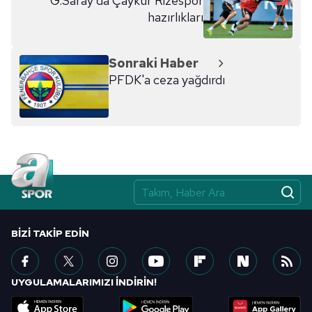
G.Saray'da Çaykur Rizespor
hazırlıkları
Sonraki Haber
PFDK'a ceza yağdırdı
BIZI TAKIP EDIN
UYGULAMALARIMIZI İNDİRİN!