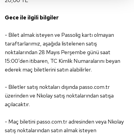
20,00 TL
Her halükârda, kullanıcılar, bu çerezlere izin vermedikleri
takdirde, kullanıcılara hedefli reklamlar
gösterilmeyecektir."
Gece ile ilgili bilgiler
Sizlere daha iyi bir hizmet sunabilmek için İnternet
- Bilet almak isteyen ve Passolig kartı olmayan
Sitemizde kendimize ve üçüncü kişilere ait çerezler
taraftarlarımız, aşağıda listelenen satış
kullanılmaktadır. Bu çerezler vasıtasıyla çeşitli kişisel
noktalarından 28 Mayıs Perşembe günü saat
verileriniz işlenmekte olup gerekli olan çerezler bilgi
toplumu hizmetlerinin sunulması amacıyla
15:00'den itibaren, TC Kimlik Numaralarını beyan
kullanılmaktadır. Diğer çerezler, sitemizin daha işlevsel
ederek maç biletlerini satın alabilirler.
kılınması ve kişiselleştirilmesi ve sizlere yönelik
reklam/pazarlama faaliyetlerinin yapılması, amaçlarıyla
- Biletler satış noktaları dışında passo.com.tr
sınırlı olarak açık rızanız dahilinde kullanılacaktır.
üzerinden ve Nkolay satış noktalarından satışa
Çerezlere ilişkin tercihlerinizi aşağıda yer alan panel
açılacaktır.
vasıtasıyla belirleyebilirsiniz. Çerezlere ilişkin detaylı bilgi
için Ayarlar butonuna tıklayabilir,
Çerez Bilgilendirme
- Maç biletini passo.com.tr adresinden veya Nkolay
Metnimizi
ziyaret edebilirsiniz.
satış noktalarından satın almak isteyen