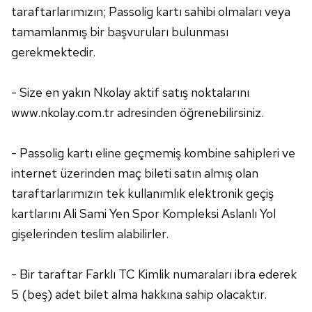
taraftarlarımızın; Passolig kartı sahibi olmaları veya
6698 sayılı Kişisel Verilerin Korunması Kanunu uyarınca
hazırlanmış Aydınlatma Metnimizi okumak ve sitemizde
tamamlanmış bir başvuruları bulunması
ilgili mevzuata uygun olarak kullanılan çerezlerle ilgili bilgi
gerekmektedir.
almak için lütfen
tıklayınız
.
- Size en yakın Nkolay aktif satış noktalarını
www.nkolay.com.tr adresinden öğrenebilirsiniz.
- Passolig kartı eline geçmemiş kombine sahipleri ve
internet üzerinden maç bileti satın almış olan
taraftarlarımızın tek kullanımlık elektronik geçiş
kartlarını Ali Sami Yen Spor Kompleksi Aslanlı Yol
gişelerinden teslim alabilirler.
- Bir taraftar Farklı TC Kimlik numaraları ibra ederek
5 (beş) adet bilet alma hakkına sahip olacaktır.