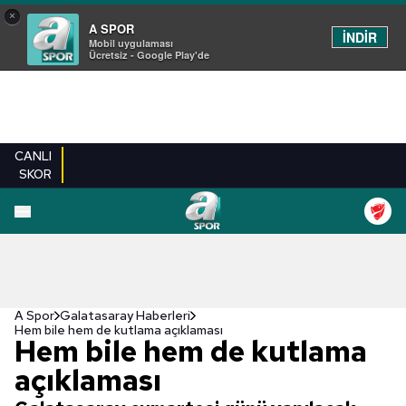
×
A SPOR
İNDİR
Mobil uygulaması
Ücretsiz - Google Play'de
CANLI
SKOR
A Spor
Galatasaray Haberleri
Hem bile hem de kutlama açıklaması
Hem bile hem de kutlama
açıklaması