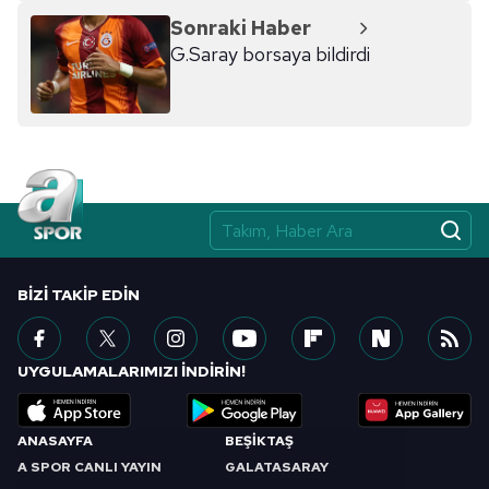
reklam/pazarlama faaliyetlerinin yapılması, amaçlarıyla
Sonraki Haber
sınırlı olarak açık rızanız dahilinde kullanılacaktır.
G.Saray borsaya bildirdi
Çerezlere ilişkin tercihlerinizi aşağıda yer alan panel
vasıtasıyla belirleyebilirsiniz. Çerezlere ilişkin detaylı bilgi
için Ayarlar butonuna tıklayabilir,
Çerez Bilgilendirme
Metnimizi
ziyaret edebilirsiniz.
6698 sayılı Kişisel Verilerin Korunması Kanunu uyarınca
hazırlanmış Aydınlatma Metnimizi okumak ve sitemizde
ilgili mevzuata uygun olarak kullanılan çerezlerle ilgili bilgi
BIZI TAKIP EDIN
almak için lütfen
tıklayınız
.
UYGULAMALARIMIZI İNDİRİN!
ANASAYFA
BEŞİKTAŞ
A SPOR CANLI YAYIN
GALATASARAY