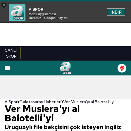
×
A SPOR
İNDİR
Mobil uygulaması
Ücretsiz - Google Play'de
CANLI
SKOR
A Spor
Galatasaray Haberleri
Ver Muslera'yı al Balotelli'yi
Ver Muslera'yı al
Balotelli'yi
Uruguaylı file bekçisini çok isteyen Ingiliz