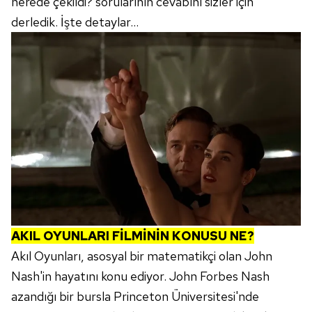
nerede çekildi? sorularının cevabını sizler için
derledik. İşte detaylar...
AKIL OYUNLARI FİLMİNİN KONUSU NE?
Akıl Oyunları, asosyal bir matematikçi olan John
Nash'in hayatını konu ediyor. John Forbes Nash
azandığı bir bursla Princeton Üniversitesi'nde