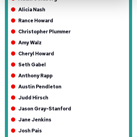
Her halükârda, kullanıcılar, bu çerezlere izin vermedikleri
Alicia Nash
takdirde, kullanıcılara hedefli reklamlar
Rance Howard
gösterilmeyecektir."
Christopher Plummer
Sizlere daha iyi bir hizmet sunabilmek için İnternet
Amy Walz
Sitemizde kendimize ve üçüncü kişilere ait çerezler
kullanılmaktadır. Bu çerezler vasıtasıyla çeşitli kişisel
Cheryl Howard
verileriniz işlenmekte olup gerekli olan çerezler bilgi
Seth Gabel
toplumu hizmetlerinin sunulması amacıyla
kullanılmaktadır. Diğer çerezler, sitemizin daha işlevsel
Anthony Rapp
kılınması ve kişiselleştirilmesi ve sizlere yönelik
Austin Pendleton
reklam/pazarlama faaliyetlerinin yapılması, amaçlarıyla
sınırlı olarak açık rızanız dahilinde kullanılacaktır.
Judd Hirsch
Jason Gray-Stanford
Çerezlere ilişkin tercihlerinizi aşağıda yer alan panel
vasıtasıyla belirleyebilirsiniz. Çerezlere ilişkin detaylı bilgi
Jane Jenkins
için Ayarlar butonuna tıklayabilir,
Çerez Bilgilendirme
Josh Pais
Metnimizi
ziyaret edebilirsiniz.