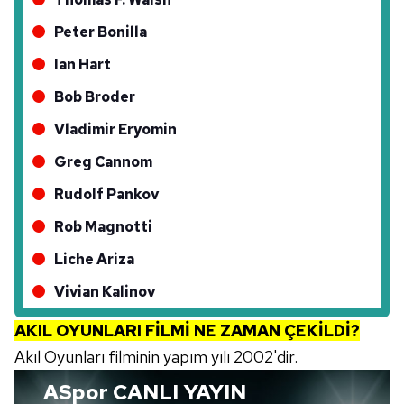
Peter Bonilla
Ian Hart
Bob Broder
Vladimir Eryomin
Greg Cannom
Rudolf Pankov
Rob Magnotti
Liche Ariza
Vivian Kalinov
AKIL OYUNLARI FİLMİ NE ZAMAN ÇEKİLDİ?
Akıl Oyunları filminin yapım yılı 2002'dir.
ASpor
CANLI YAYIN