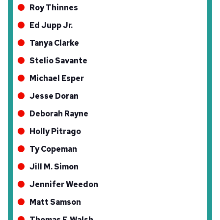
Roy Thinnes
6698 sayılı Kişisel Verilerin Korunması Kanunu uyarınca
Ed Jupp Jr.
hazırlanmış Aydınlatma Metnimizi okumak ve sitemizde
ilgili mevzuata uygun olarak kullanılan çerezlerle ilgili bilgi
Tanya Clarke
almak için lütfen
tıklayınız
.
Stelio Savante
Michael Esper
Jesse Doran
Deborah Rayne
Holly Pitrago
Ty Copeman
Jill M. Simon
Jennifer Weedon
Matt Samson
Thomas F. Walsh