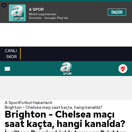
×
A SPOR
İNDİR
Mobil uygulaması
Ücretsiz - Google Play'de
CANLI
SKOR
A Spor
Futbol Haberleri
Brighton - Chelsea maçı saat kaçta, hangi kanalda?
Brighton - Chelsea maçı
saat kaçta, hangi kanalda?