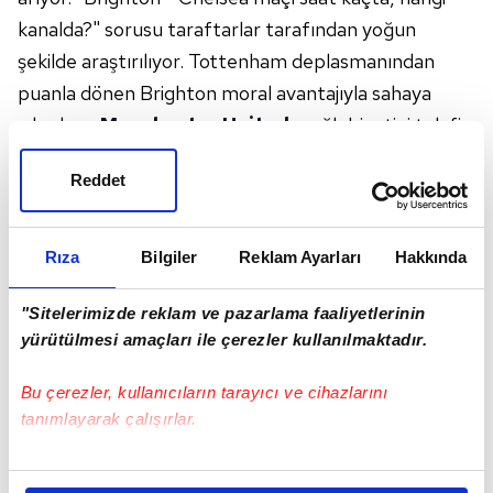
kanalda?" sorusu taraftarlar tarafından yoğun
şekilde araştırılıyor. Tottenham deplasmanından
puanla dönen Brighton moral avantajıyla sahaya
çıkarken,
Manchester United
mağlubiyetini telafi
etmek isteyen Chelsea kritik üç puan hedefliyor.
Reddet
Maçın yayın bilgileri ve muhtemel 11'ler merak
ediliyor.
BRIGHTON-CHELSEA MAÇI NE ZAMAN?
Rıza
Bilgiler
Reklam Ayarları
Hakkında
Brighton-Chelsea maçı,
21 Nisan Salı günü
oynanacak.
"Sitelerimizde reklam ve pazarlama faaliyetlerinin
yürütülmesi amaçları ile çerezler kullanılmaktadır.
BRIGHTON-CHELSEA MAÇI SAAT KAÇTA?
Brighton-Chelsea maçı, saat
22:00'de
başlayacak.
Bu çerezler, kullanıcıların tarayıcı ve cihazlarını
BRIGHTON-CHELSEA MAÇI NEREDE
tanımlayarak çalışırlar.
OYNANACAK?
Bu çerezlere izin vermeniz halinde sizlere özel
Brighton ve Chelsea, karşı karşıya geleceği İngiltere