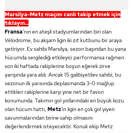
Marsilya-Metz
maçını canlı takip etmek için
tıklayın...
Fransa
'nın en ateşli stadyumlarından biri olan
Vélodrome, bu akşam ligin iki zıt kutbunu bir araya
getiriyor. Ev sahibi Marsilya, sezon başından bu yana
hücumda sergilediği etkileyici performansa rağmen
son iki haftada rakiplerine boyun eğerek zirve
yarışında yara aldı. Ancak 15 galibiyetliev sahibi, bu
sezonun ilk yarısında deplasmanda 3-0 mağlup
ettikleri rakiplerine karşı yine net bir favori
konumunda. Takımın gol yollarındaki en büyük kozu
olan hücum hattı,
Metz
'in ligin en çok gol yiyen
savunmalarından birine sahip olmasını
değerlendirmek isteyecektir. Konuk ekip Metz