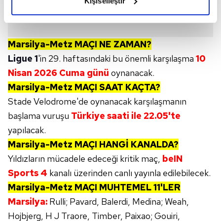
Kişiselleştir
elimizden gelen çabayı gösterdiğimizi ve bu noktada,
reklamların maliyetlerimizi karşılamak noktasında tek gelir
kalemimiz olduğunu sizlere hatırlatmak isteriz.
Marsilya-Metz
MAÇI NE ZAMAN?
Her halükârda, kullanıcılar, bu çerezlere izin vermedikleri
Ligue 1
'in 29. haftasındaki bu önemli karşılaşma
10
takdirde, kullanıcılara hedefli reklamlar
Nisan 2026 Cuma günü
oynanacak.
gösterilmeyecektir."
Marsilya-Metz
MAÇI SAAT KAÇTA?
Stade Velodrome'de oynanacak karşılaşmanın
Sizlere daha iyi bir hizmet sunabilmek için İnternet
Sitemizde kendimize ve üçüncü kişilere ait çerezler
başlama vuruşu
Türkiye saati ile 22.05'te
kullanılmaktadır. Bu çerezler vasıtasıyla çeşitli kişisel
yapılacak.
verileriniz işlenmekte olup gerekli olan çerezler bilgi
Marsilya-Metz
MAÇI HANGİ KANALDA?
toplumu hizmetlerinin sunulması amacıyla
Yıldızların mücadele edeceği kritik maç,
beIN
kullanılmaktadır. Diğer çerezler, sitemizin daha işlevsel
Sports 4
kanalı üzerinden canlı yayınla edilebilecek.
kılınması ve kişiselleştirilmesi ve sizlere yönelik
reklam/pazarlama faaliyetlerinin yapılması, amaçlarıyla
Marsilya-Metz
MAÇI MUHTEMEL 11'LER
sınırlı olarak açık rızanız dahilinde kullanılacaktır.
Marsilya
:
Rulli; Pavard, Balerdi, Medina; Weah,
Hojbjerg, H J Traore, Timber, Paixao; Gouiri,
Çerezlere ilişkin tercihlerinizi aşağıda yer alan panel