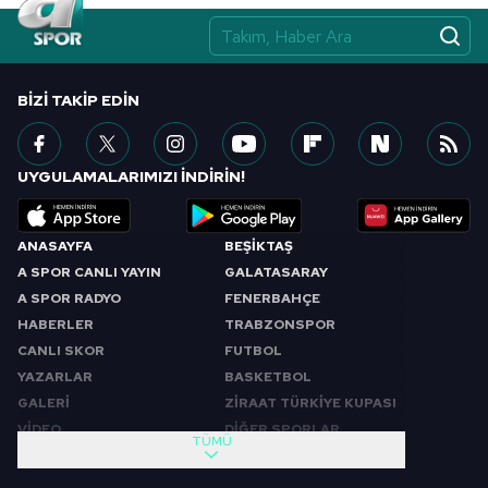
BIZI TAKIP EDIN
UYGULAMALARIMIZI İNDİRİN!
ANASAYFA
BEŞİKTAŞ
A SPOR CANLI YAYIN
GALATASARAY
A SPOR RADYO
FENERBAHÇE
HABERLER
TRABZONSPOR
CANLI SKOR
FUTBOL
YAZARLAR
BASKETBOL
GALERİ
ZİRAAT TÜRKİYE KUPASI
VİDEO
DİĞER SPORLAR
TÜMÜ
PROGRAMLAR
VIDEO