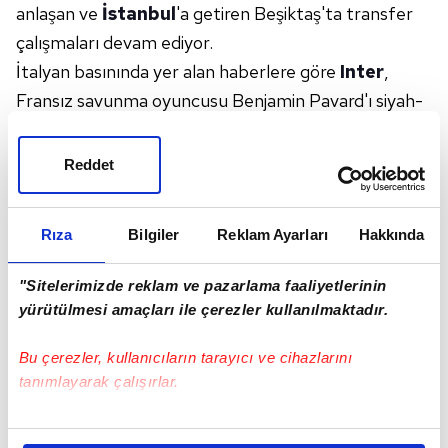
anlaşan ve
İstanbul
'a getiren Beşiktaş'ta transfer
çalışmaları devam ediyor.
İtalyan basınında yer alan haberlere göre
Inter
,
Fransız savunma oyuncusu Benjamin Pavard'ı siyah-
beyazlı kulübe önerdi.
Kristjan Asllani transferinin ardından iki kulüp
Reddet
arasındaki temasların devam ettiği belirtilirken,
Inter'in kadrosunda planladığı değişim kapsamında
Rıza
Bilgiler
Reklam Ayarları
Hakkında
bazı yüksek maliyetli oyuncularla yollarını ayırmayı
hedeflediği ifade edildi. Bu doğrultuda Pavard'ın da
"Sitelerimizde reklam ve pazarlama faaliyetlerinin
satış listesinde yer aldığı öne sürüldü.
yürütülmesi amaçları ile çerezler kullanılmaktadır.
30 yaşındaki stoper, geçtiğimiz sezonu kiralık olarak
Bu çerezler, kullanıcıların tarayıcı ve cihazlarını
Marsilya'da geçirdi. Fransız ekibinde
Ligue 1
'de 27
tanımlayarak çalışırlar.
maça çıkan Pavard, 1 gol ve 2 asistlik katkı sağladı.
Fransa Milli Takımı formasını 55 kez giyen deneyimli
Bu çerezlere izin vermeniz halinde sizlere özel