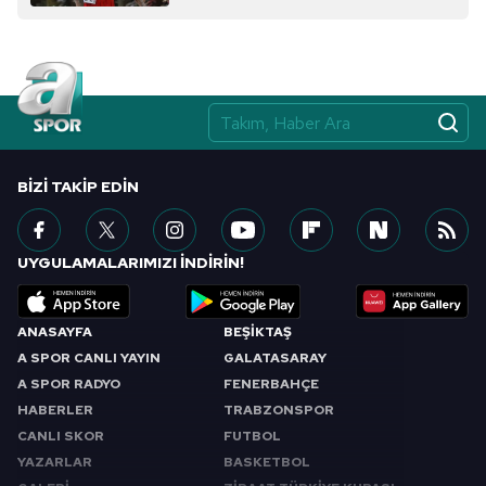
almak için lütfen
tıklayınız
.
BIZI TAKIP EDIN
UYGULAMALARIMIZI İNDİRİN!
ANASAYFA
BEŞİKTAŞ
A SPOR CANLI YAYIN
GALATASARAY
A SPOR RADYO
FENERBAHÇE
HABERLER
TRABZONSPOR
CANLI SKOR
FUTBOL
YAZARLAR
BASKETBOL