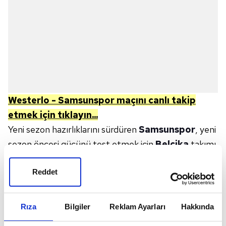
Westerlo - Samsunspor
maçını canlı takip
etmek için tıklayın...
Yeni sezon hazırlıklarını sürdüren
Samsunspor
, yeni
sezon öncesi gücünü test etmek için
Belçika
takımı
Westerlo ile hazırlık maçında buluşuyor. Kırmızı-
Reddet
beyazlılar
Süper Lig
'de iddialı bir başlangıç yapmayı
hedeflerken futbolseverler maçın detaylarını
araştırıyor. Peki Westerlo - Samsunspor maçı ne
Rıza
Bilgiler
Reklam Ayarları
Hakkında
zaman, saat kaçta, hangi kanalda?