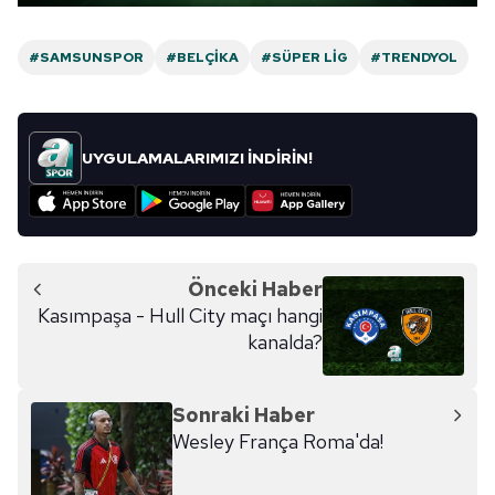
Sizlere daha iyi bir hizmet sunabilmek için İnternet
Sitemizde kendimize ve üçüncü kişilere ait çerezler
#SAMSUNSPOR
#BELÇIKA
#SÜPER LIG
#TRENDYOL
kullanılmaktadır. Bu çerezler vasıtasıyla çeşitli kişisel
verileriniz işlenmekte olup gerekli olan çerezler bilgi
toplumu hizmetlerinin sunulması amacıyla
kullanılmaktadır. Diğer çerezler, sitemizin daha işlevsel
UYGULAMALARIMIZI İNDİRİN!
kılınması ve kişiselleştirilmesi ve sizlere yönelik
reklam/pazarlama faaliyetlerinin yapılması, amaçlarıyla
sınırlı olarak açık rızanız dahilinde kullanılacaktır.
Önceki Haber
Çerezlere ilişkin tercihlerinizi aşağıda yer alan panel
Kasımpaşa - Hull City maçı hangi
vasıtasıyla belirleyebilirsiniz. Çerezlere ilişkin detaylı bilgi
kanalda?
için Ayarlar butonuna tıklayabilir,
Çerez Bilgilendirme
Metnimizi
ziyaret edebilirsiniz.
Sonraki Haber
6698 sayılı Kişisel Verilerin Korunması Kanunu uyarınca
Wesley França Roma'da!
hazırlanmış Aydınlatma Metnimizi okumak ve sitemizde
ilgili mevzuata uygun olarak kullanılan çerezlerle ilgili bilgi