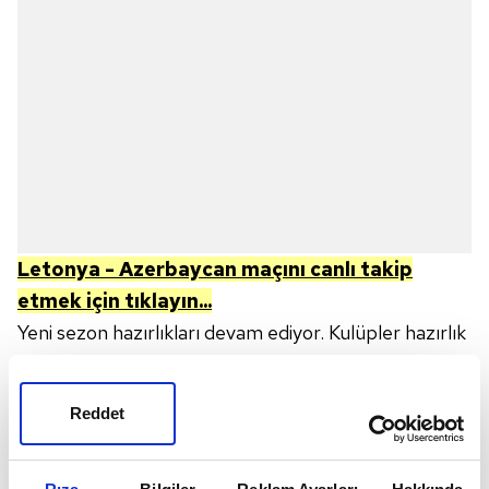
Letonya - Azerbaycan
maçını canlı takip
etmek için tıklayın...
Yeni sezon hazırlıkları devam ediyor. Kulüpler hazırlık
maçları ile takımdaki futbolcuları hazırlamaya
çalışıyor. Letonya ile
Azerbaycan
kozlarını
Reddet
paylaşacak. Maç ile ilgili tüm detaylar futbolseverler
tarafından merak ediliyor. Özellikle yayın bilgileri