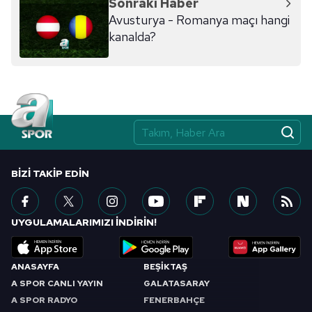
Sonraki Haber
ilgili mevzuata uygun olarak kullanılan çerezlerle ilgili bilgi
Avusturya - Romanya maçı hangi
almak için lütfen
tıklayınız
.
kanalda?
BIZI TAKIP EDIN
UYGULAMALARIMIZI İNDİRİN!
ANASAYFA
BEŞİKTAŞ
A SPOR CANLI YAYIN
GALATASARAY
A SPOR RADYO
FENERBAHÇE