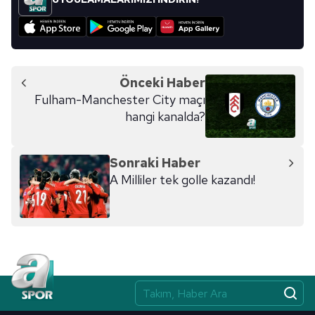
Önceki Haber
Fulham-Manchester City maçı
hangi kanalda?
Sonraki Haber
A Milliler tek golle kazandı!