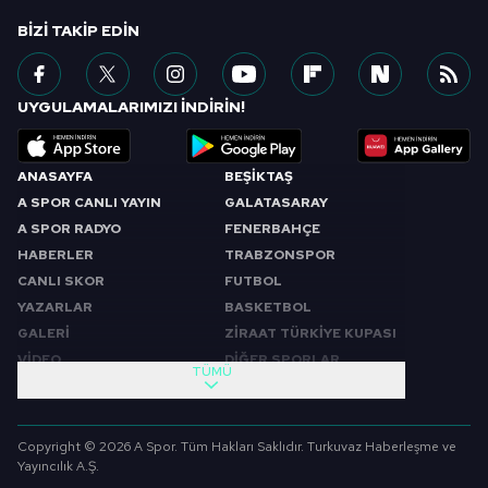
BIZI TAKIP EDIN
UYGULAMALARIMIZI İNDİRİN!
ANASAYFA
BEŞİKTAŞ
A SPOR CANLI YAYIN
GALATASARAY
A SPOR RADYO
FENERBAHÇE
HABERLER
TRABZONSPOR
CANLI SKOR
FUTBOL
YAZARLAR
BASKETBOL
GALERİ
ZİRAAT TÜRKİYE KUPASI
VİDEO
DİĞER SPORLAR
TÜMÜ
PROGRAMLAR
VIDEO
SABAH SPORU
FUTBOL
Copyright © 2026 A Spor. Tüm Hakları Saklıdır. Turkuvaz Haberleşme ve
SPOR GÜNDEMİ
BASKETBOL
Yayıncılık A.Ş.