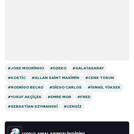
#JOSE MOURINHO
#DZEKO
#GALATASARAY
#KOSTIC
#ALLAN SAINT MAXIMIN
#CENK TOSUN
#RODRIGO BECAO
#DIEGO CARLOS
#İSMAIL YÜKSEK
#YUSUF AKÇIÇEK
#EMRE MOR
#FRED
#SEBASTIAN SZYMANSKI
#CENGIZ
UYGULAMALARIMIZI İNDİRİN!