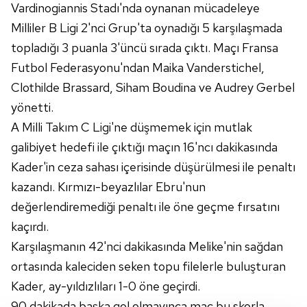
Vardinogiannis Stadı'nda oynanan mücadeleye
Milliler B Ligi 2'nci Grup'ta oynadığı 5 karşılaşmada
topladığı 3 puanla 3'üncü sırada çıktı. Maçı Fransa
Futbol Federasyonu'ndan Maika Vanderstichel,
Clothilde Brassard, Siham Boudina ve Audrey Gerbel
yönetti.
A Milli Takım C Ligi'ne düşmemek için mutlak
galibiyet hedefi ile çıktığı maçın 16'ncı dakikasında
Kader'in ceza sahası içerisinde düşürülmesi ile penaltı
kazandı. Kırmızı-beyazlılar Ebru'nun
değerlendiremediği penaltı ile öne geçme fırsatını
kaçırdı.
Karşılaşmanın 42'nci dakikasında Melike'nin sağdan
ortasında kaleciden seken topu filelerle buluşturan
Kader, ay-yıldızlıları 1-0 öne geçirdi.
90 dakikada başka gol olmayınca maç bu skorla