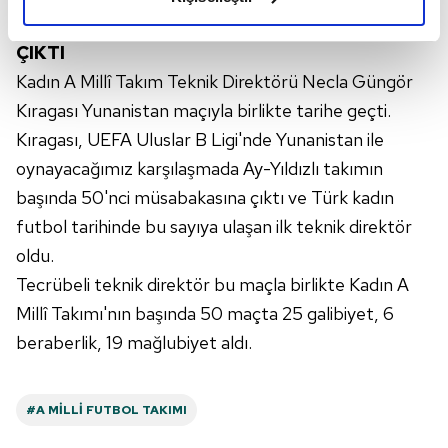
elimizden gelen çabayı gösterdiğimizi ve bu noktada,
NECLA GÜNGÖR KIRAGASI 50'NCİ MAÇINA
reklamların maliyetlerimizi karşılamak noktasında tek gelir
ÇIKTI
kalemimiz olduğunu sizlere hatırlatmak isteriz.
Kadın A Millî Takım Teknik Direktörü Necla Güngör
Her halükârda, kullanıcılar, bu çerezlere izin vermedikleri
Kıragası Yunanistan maçıyla birlikte tarihe geçti.
takdirde, kullanıcılara hedefli reklamlar
Kıragası, UEFA Uluslar B Ligi'nde Yunanistan ile
gösterilmeyecektir."
oynayacağımız karşılaşmada Ay-Yıldızlı takımın
başında 50'nci müsabakasına çıktı ve Türk kadın
Sizlere daha iyi bir hizmet sunabilmek için İnternet
futbol tarihinde bu sayıya ulaşan ilk teknik direktör
Sitemizde kendimize ve üçüncü kişilere ait çerezler
kullanılmaktadır. Bu çerezler vasıtasıyla çeşitli kişisel
oldu.
verileriniz işlenmekte olup gerekli olan çerezler bilgi
Tecrübeli teknik direktör bu maçla birlikte Kadın A
toplumu hizmetlerinin sunulması amacıyla
Millî Takımı'nın başında 50 maçta 25 galibiyet, 6
kullanılmaktadır. Diğer çerezler, sitemizin daha işlevsel
beraberlik, 19 mağlubiyet aldı.
kılınması ve kişiselleştirilmesi ve sizlere yönelik
reklam/pazarlama faaliyetlerinin yapılması, amaçlarıyla
sınırlı olarak açık rızanız dahilinde kullanılacaktır.
#A MILLI FUTBOL TAKIMI
Çerezlere ilişkin tercihlerinizi aşağıda yer alan panel