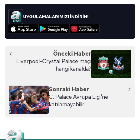
vasıtasıyla belirleyebilirsiniz. Çerezlere ilişkin detaylı bilgi
için Ayarlar butonuna tıklayabilir,
Çerez Bilgilendirme
UYGULAMALARIMIZI İNDİRİN!
Metnimizi
ziyaret edebilirsiniz.
6698 sayılı Kişisel Verilerin Korunması Kanunu uyarınca
hazırlanmış Aydınlatma Metnimizi okumak ve sitemizde
ilgili mevzuata uygun olarak kullanılan çerezlerle ilgili bilgi
Önceki Haber
almak için lütfen
tıklayınız
.
Liverpool-Crystal Palace maçı
hangi kanalda?
Sonraki Haber
C. Palace Avrupa Ligi'ne
katılamayabilir