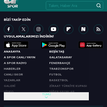
BIZI TAKIP EDIN
UYGULAMALARIMIZI İNDİRİN!
ANASAYFA
BEŞİKTAŞ
A SPOR CANLI YAYIN
GALATASARAY
A SPOR RADYO
FENERBAHÇE
HABERLER
TRABZONSPOR
CANLI SKOR
FUTBOL
YAZARLAR
BASKETBOL
GALERİ
ZİRAAT TÜRKİYE KUPASI
VİDEO
DİĞER SPORLAR
TÜMÜ
PROGRAMLAR
VIDEO