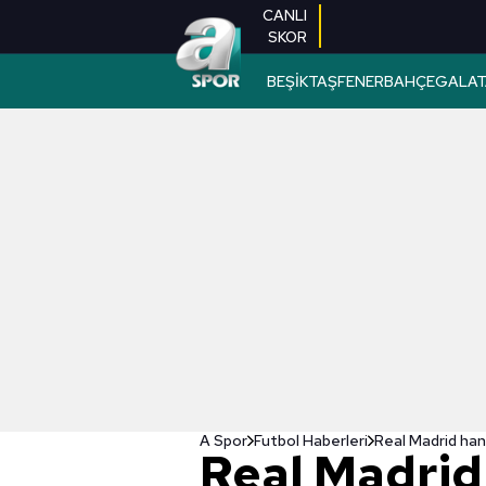
CANLI
SKOR
BEŞİKTAŞ
FENERBAHÇE
GALAT
A Spor
Futbol Haberleri
Real Madrid han
Real Madrid