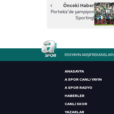
Önceki Haber
Portekiz'de şampiyon
Sporting!
RSS
YAYIN AKIŞI
FREKANSLAR
ANASAYFA
A SPOR CANLI YAYIN
A SPOR RADYO
HABERLER
CANLI SKOR
YAZARLAR