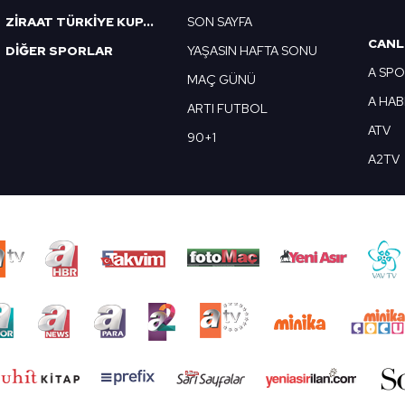
ZİRAAT TÜRKİYE KUPASI
SON SAYFA
CANL
DİĞER SPORLAR
YAŞASIN HAFTA SONU
A SP
MAÇ GÜNÜ
A HA
ARTI FUTBOL
ATV
90+1
A2TV