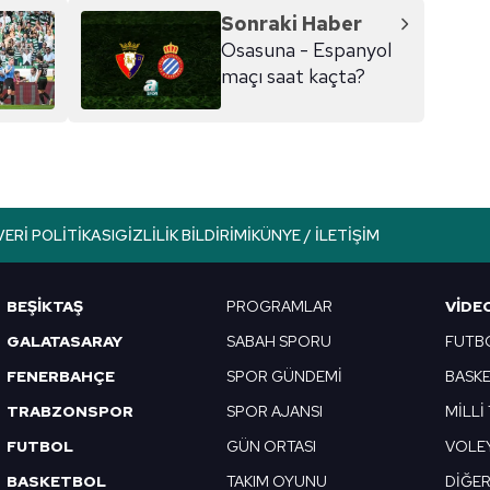
Sonraki Haber
Osasuna - Espanyol
maçı saat kaçta?
VERI POLITIKASI
GIZLILIK BILDIRIMI
KÜNYE / İLETIŞIM
BEŞİKTAŞ
PROGRAMLAR
VIDE
GALATASARAY
SABAH SPORU
FUTB
FENERBAHÇE
SPOR GÜNDEMİ
BASK
TRABZONSPOR
SPOR AJANSI
MİLLİ
FUTBOL
GÜN ORTASI
VOLE
BASKETBOL
TAKIM OYUNU
DİĞE