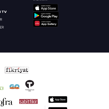
I TV
OR
BER