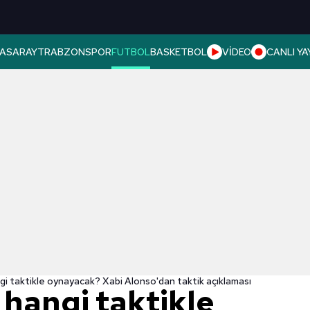
ASARAY
TRABZONSPOR
FUTBOL
BASKETBOL
VİDEO
CANLI YA
gi taktikle oynayacak? Xabi Alonso'dan taktik açıklaması
 hangi taktikle