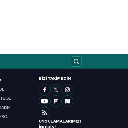
BIZI TAKIP EDIN
O
OL
ETBOL
 TAKIM
YBOL
UYGULAMALARIMIZI
R
İNDİRİN!