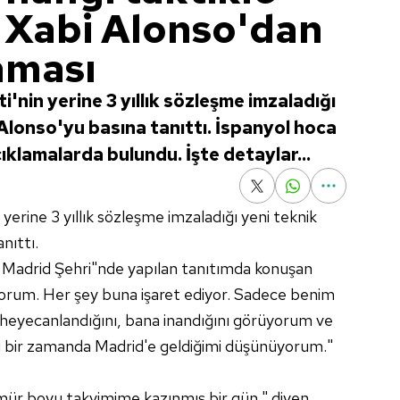
 Xabi Alonso'dan
aması
'nin yerine 3 yıllık sözleşme imzaladığı
Alonso'yu basına tanıttı. İspanyol hoca
ıklamalarda bulundu. İşte detaylar...
 yerine 3 yıllık sözleşme imzaladığı yeni teknik
nıttı.
al Madrid Şehri"nde yapılan tanıtımda konuşan
yorum. Her şey buna işaret ediyor. Sadece benim
de heyecanlandığını, bana inandığını görüyorum ve
 İyi bir zamanda Madrid'e geldiğimi düşünüyorum."
ömür boyu takvimime kazınmış bir gün." diyen