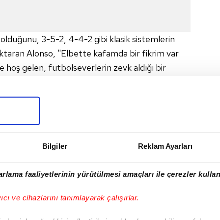
duğunu, 3-5-2, 4-4-2 gibi klasik sistemlerin
 aktaran Alonso, "Elbette kafamda bir fikrim var
öze hoş gelen, futbolseverlerin zevk aldığı bir
er futbolcunun en iyi yanını ortaya çıkarmak
ı.
li futbolcusu Vinicius Jr. ve Kylian Mbappe'nin
çalışacaklarını, Jude Bellingham'dan daha fazla
takımdan ayrılabileceği iddia edilen Rodrygo
Bilgiler
Reklam Ayarları
sunda görmek istediğini belirtti.
 Haziran-13 Temmuz tarihlerinde
rlama faaliyetlerinin yürütülmesi amaçları ile çerezler kullan
Dünya Kupası'nda takımının başında olacak
 diye düşünüyorum." dedi.
yıcı ve cihazlarını tanımlayarak çalışırlar.
milli futbolcu Arda Güler, sosyal medya