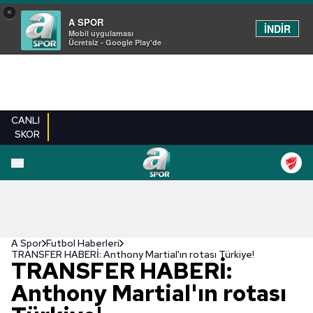
×
A SPOR
İNDİR
Mobil uygulaması
Ücretsiz - Google Play'de
CANLI
SKOR
A Spor
Futbol Haberleri
TRANSFER HABERİ: Anthony Martial'ın rotası Türkiye!
TRANSFER HABERİ:
Anthony Martial'ın rotası