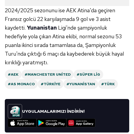
toplumu hizmetlerinin sunulması amacıyla
kullanılmaktadır. Diğer çerezler, sitemizin daha işlevsel
2024/2025 sezonunu ise AEK Atina'da geçiren
kılınması ve kişiselleştirilmesi ve sizlere yönelik
Fransız golcü 22 karşılaşmada 9 gol ve 3 asist
reklam/pazarlama faaliyetlerinin yapılması, amaçlarıyla
kaydetti.
Yunanistan
Ligi'nde şampiyonluk
sınırlı olarak açık rızanız dahilinde kullanılacaktır.
hedefiyle yola çıkan Atina ekibi, normal sezonu 53
puanla ikinci sırada tamamlasa da, Şampiyonluk
Çerezlere ilişkin tercihlerinizi aşağıda yer alan panel
vasıtasıyla belirleyebilirsiniz. Çerezlere ilişkin detaylı bilgi
Turu'nda çıktığı 6 maçı da kaybederek büyük hayal
için Ayarlar butonuna tıklayabilir,
Çerez Bilgilendirme
kırıklığı yaratmıştı.
Metnimizi
ziyaret edebilirsiniz.
#AEK
#MANCHESTER UNITED
#SÜPER LIG
6698 sayılı Kişisel Verilerin Korunması Kanunu uyarınca
#AS MONACO
#TÜRKIYE
#YUNANISTAN
#TÜRK
hazırlanmış Aydınlatma Metnimizi okumak ve sitemizde
ilgili mevzuata uygun olarak kullanılan çerezlerle ilgili bilgi
almak için lütfen
tıklayınız
.
UYGULAMALARIMIZI İNDİRİN!