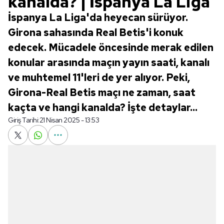
kanalda? | İspanya La Liga
İspanya La Liga'da heyecan sürüyor.
Girona sahasında Real Betis'i konuk
edecek. Mücadele öncesinde merak edilen
konular arasında maçın yayın saati, kanalı
ve muhtemel 11'leri de yer alıyor. Peki,
Girona-Real Betis maçı ne zaman, saat
kaçta ve hangi kanalda? İşte detaylar...
Giriş Tarihi:
21 Nisan 2025 - 13:53