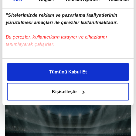
KAÇTA VE HANGİ KANALDA CANLI
"Sitelerimizde reklam ve pazarlama faaliyetlerinin
YAYINLANACAK?
yürütülmesi amaçları ile çerezler kullanılmaktadır.
Girona-Real Betis maçı
21 Nisan Pazartesi günü
saat 22.00'de oynanacak. Karşılaşma EXXEN,
S
Bu çerezler, kullanıcıların tarayıcı ve cihazlarını
Sport
ve
S Sport Plus
ekranlarından canlı
tanımlayarak çalışırlar.
yayınlanacak.
Bu çerezlere izin vermeniz halinde sizlere özel
SAĞLIKLI KİLO VERMENİN 5 PÜF NOKTASI👌🏼|
kişiselleştirilmiş reklamlar sunabilir, sayfalarımızda sizlere
İZLE
Tümünü Kabul Et
daha iyi reklam deneyimi yaşatabiliriz. Bunu yaparken
ASpor
CANLI YAYIN
amacımızın size daha iyi bir reklam deneyimi sunmak
olduğunu ve sizlere en iyi içerikleri sunabilmek adına
Kişiselleştir
elimizden gelen çabayı gösterdiğimizi ve bu noktada,
reklamların maliyetlerimizi karşılamak noktasında tek gelir
kalemimiz olduğunu sizlere hatırlatmak isteriz.
Her halükârda, kullanıcılar, bu çerezlere izin vermedikleri
takdirde, kullanıcılara hedefli reklamlar