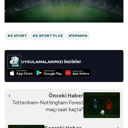
gösterilmeyecektir."
Sizlere daha iyi bir hizmet sunabilmek için İnternet
Sitemizde kendimize ve üçüncü kişilere ait çerezler
kullanılmaktadır. Bu çerezler vasıtasıyla çeşitli kişisel
#S SPORT
#S SPORT PLUS
#İSPANYA
verileriniz işlenmekte olup gerekli olan çerezler bilgi
toplumu hizmetlerinin sunulması amacıyla
kullanılmaktadır. Diğer çerezler, sitemizin daha işlevsel
kılınması ve kişiselleştirilmesi ve sizlere yönelik
UYGULAMALARIMIZI İNDİRİN!
reklam/pazarlama faaliyetlerinin yapılması, amaçlarıyla
sınırlı olarak açık rızanız dahilinde kullanılacaktır.
Çerezlere ilişkin tercihlerinizi aşağıda yer alan panel
vasıtasıyla belirleyebilirsiniz. Çerezlere ilişkin detaylı bilgi
Önceki Haber
için Ayarlar butonuna tıklayabilir,
Çerez Bilgilendirme
Tottenham-Nottingham Forest
Metnimizi
ziyaret edebilirsiniz.
maçı saat kaçta?
6698 sayılı Kişisel Verilerin Korunması Kanunu uyarınca
hazırlanmış Aydınlatma Metnimizi okumak ve sitemizde