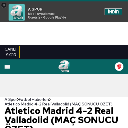
×
A SPOR
İNDİR
Mobil uygulaması
Ücretsiz - Google Play'de
CANLI
SKOR
A Spor
Futbol Haberleri
Atletico Madrid 4-2 Real Valladolid (MAÇ SONUCU ÖZET)
Atletico Madrid 4-2 Real
Valladolid (MAÇ SONUCU