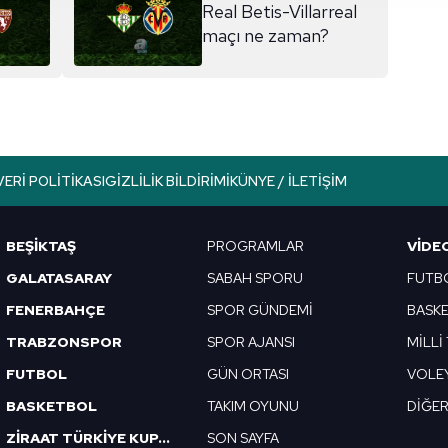
 yapılması, amaçlarıyla sınırlı olarak açık rızanız dahilinde kulla
Real Betis-Villarreal
maçı ne zaman?
aşağıda yer alan panel vasıtasıyla belirleyebilirsiniz. Çerezlere iliş
lgilendirme Metnimizi
ziyaret edebilirsiniz.
Korunması Kanunu uyarınca hazırlanmış Aydınlatma Metnimizi okum
 çerezlerle ilgili bilgi almak için lütfen
tıklayınız
.
VERI POLITIKASI
GIZLILIK BILDIRIMI
KÜNYE / İLETIŞIM
BEŞİKTAŞ
PROGRAMLAR
VIDE
GALATASARAY
SABAH SPORU
FUTB
FENERBAHÇE
SPOR GÜNDEMİ
BASK
TRABZONSPOR
SPOR AJANSI
MİLLİ
FUTBOL
GÜN ORTASI
VOLE
BASKETBOL
TAKIM OYUNU
DİĞE
ZİRAAT TÜRKİYE KUPASI
SON SAYFA