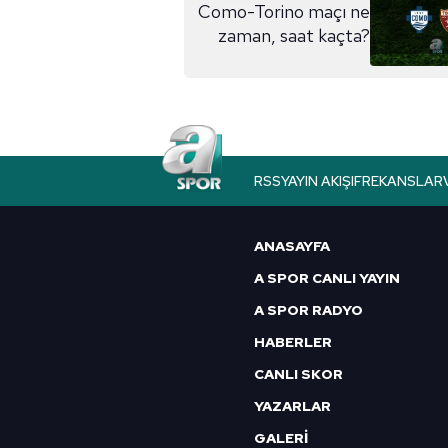
reklam/pazarlama faaliyetlerinin
Como-Torino maçı ne
zaman, saat kaçta?
Çerezlere ilişkin tercihlerinizi 
butonuna tıklayabilir,
Çerez Bi
6698 sayılı Kişisel Verilerin 
mevzuata uygun olarak kullanılan
RSS
YAYIN AKIŞI
FREKANSLAR
ANASAYFA
A SPOR CANLI YAYIN
A SPOR RADYO
HABERLER
CANLI SKOR
YAZARLAR
GALERİ