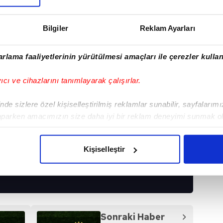
Bilgiler
Reklam Ayarları
rlama faaliyetlerinin yürütülmesi amaçları ile çerezler kullan
yıcı ve cihazlarını tanımlayarak çalışırlar.
de sizlere özel kişiselleştirilmiş reklamlar sunabilir, sayfalarım
aparken amacımızın size daha iyi bir reklam deneyimi sunmak ol
imizden gelen çabayı gösterdiğimizi ve bu noktada, reklamların ma
olduğunu sizlere hatırlatmak isteriz.
Kişiselleştir
I
çerezlere izin vermedikleri takdirde, kullanıcılara hedefli reklaml
abilmek için İnternet Sitemizde kendimize ve üçüncü kişilere ait 
isel verileriniz işlenmekte olup gerekli olan çerezler bilgi toplum
 çerezler, sitemizin daha işlevsel kılınması ve kişiselleştirilmes
Sonraki Haber