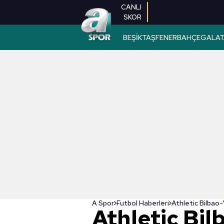
CANLI
SKOR
BEŞİKTAŞ
FENERBAHÇE
GALAT
A Spor
Futbol Haberleri
Athletic Bi