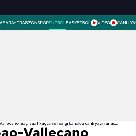
ASARAY
TRABZONSPOR
FUTBOL
BASKETBOL
VİDEO
CANLI YA
Athletic Bilbao-Vallecano maçı saat kaçta ve hangi kanalda canlı yayınlanacak? | İspanya La Liga
lbao-Vallecano