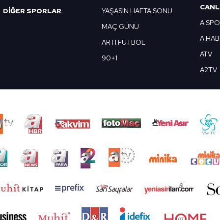
CANL
DİĞER SPORLAR
YAŞASIN HAFTA SONU
A SP
MAÇ GÜNÜ
A HA
ARTI FUTBOL
ATV
90+1
A2TV