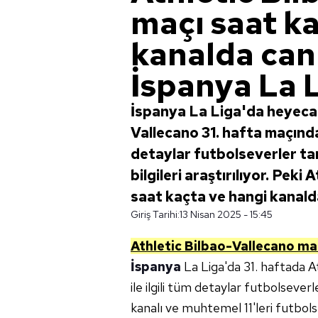
maçı saat k
kanalda canl
İspanya La 
İspanya La Liga'da heyeca
Vallecano 31. hafta maçında 
detaylar futbolseverler tar
bilgileri araştırılıyor. Pek
saat kaçta ve hangi kanald
Giriş Tarihi:
13 Nisan 2025 - 15:45
Athletic Bilbao-Vallecano
maç
İspanya
La Liga'da 31. haftada 
ile ilgili tüm detaylar futbolsever
kanalı ve muhtemel 11'leri futbol