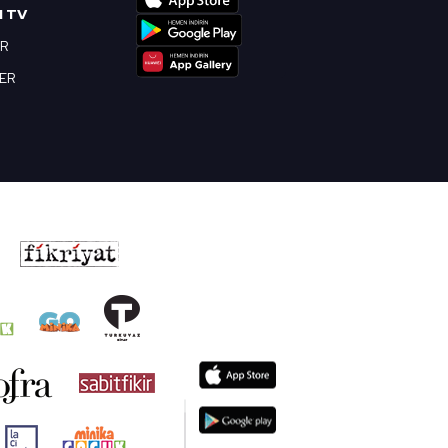
I TV
OR
BER