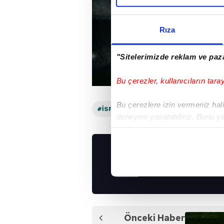
Rıza
"Sitelerimizde reklam ve paza
Bu çerezler, kullanıcıların tara
Bu çerezlere izin vermeniz halin
#İSPANYA
deneyimi yaşatabiliriz. Bunu y
içerikleri sunabilmek adına el
noktasında tek gelir kalemimiz 
UYGULAMALARIMIZ
Her halükârda, kullanıcılar, bu 
İNDİRİN!
Sizlere daha iyi bir hizmet sun
çerezler vasıtasıyla çeşitli kiş
amacıyla kullanılmaktadır. Diğer
Önceki Haber