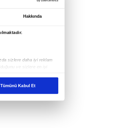
Hakkında
ılmaktadır.
ızda sizlere daha iyi reklam
duğunu ve sizlere en iyi
liyetlerimizi karşılamak
Tümünü Kabul Et
ar gösterilmeyecektir."
çerezler kullanılmaktadır. Bu
u hizmetlerinin sunulması
i ve sizlere yönelik