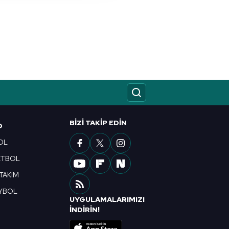
nılacaktır.
kin detaylı bilgi için Ayarlar
ak ve sitemizde ilgili
BIZI TAKIP EDIN
O
OL
ETBOL
 TAKIM
YBOL
UYGULAMALARIMIZI
R
İNDİRİN!