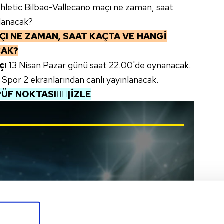
Athletic Bilbao-Vallecano maçı ne zaman, saat
nlanacak?
ÇI
NE ZAMAN, SAAT KAÇTA VE HANGİ
CAK?
çı
13 Nisan Pazar günü saat 22.00'de oynanacak.
 Spor 2 ekranlarından canlı yayınlanacak.
ÜF NOKTASI👌🏼|İZLE