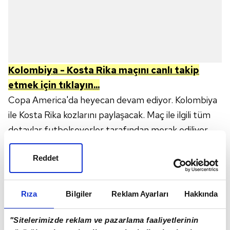
Kolombiya - Kosta Rika
maçını canlı takip
etmek için tıklayın...
Copa America'da heyecan devam ediyor. Kolombiya
ile Kosta Rika kozlarını paylaşacak. Maç ile ilgili tüm
detaylar futbolseverler tarafından merak ediliyor.
Özellikle yayın bilgileri araştırılıyor. Peki, Kolombiya -
Kosta Rika maçı ne zaman, saat kaçta ve hangi
Reddet
kanalda canlı yayınlanacak?
KOLOMBİYA - KOSTA RİKA
MAÇI NE ZAMAN,
Rıza
Bilgiler
Reklam Ayarları
Hakkında
SAAT KAÇTA VE HANGİ KANALDA CANLI
YAYINLANACAK?
"Sitelerimizde reklam ve pazarlama faaliyetlerinin