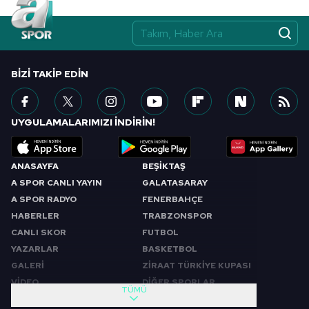
BIZI TAKIP EDIN
UYGULAMALARIMIZI İNDİRİN!
ANASAYFA
BEŞİKTAŞ
A SPOR CANLI YAYIN
GALATASARAY
A SPOR RADYO
FENERBAHÇE
HABERLER
TRABZONSPOR
CANLI SKOR
FUTBOL
YAZARLAR
BASKETBOL
GALERİ
ZİRAAT TÜRKİYE KUPASI
VİDEO
DİĞER SPORLAR
TÜMÜ