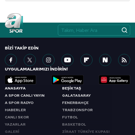
BIZI TAKIP EDIN
UYGULAMALARIMIZI İNDİRİN!
ANASAYFA
BEŞİKTAŞ
A SPOR CANLI YAYIN
GALATASARAY
A SPOR RADYO
FENERBAHÇE
HABERLER
TRABZONSPOR
CANLI SKOR
FUTBOL
YAZARLAR
BASKETBOL
GALERİ
ZİRAAT TÜRKİYE KUPASI