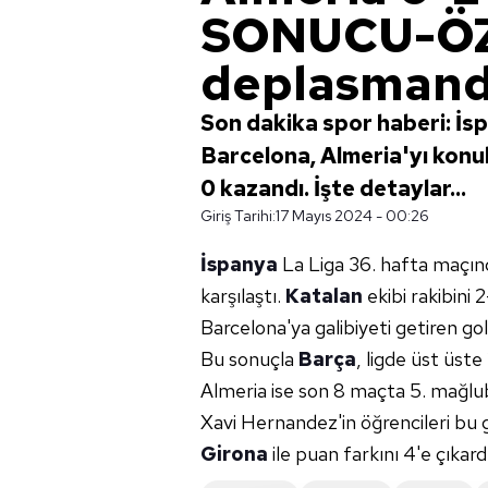
SONUCU-ÖZ
deplasmand
Son dakika spor haberi: İs
Barcelona, Almeria'yı konuk
0 kazandı. İşte detaylar...
Giriş Tarihi:
17 Mayıs 2024 - 00:26
İspanya
La Liga 36. hafta maçı
karşılaştı.
Katalan
ekibi rakibini 2
Barcelona'ya galibiyeti getiren go
Bu sonuçla
Barça
, ligde üst üste
Almeria ise son 8 maçta 5. mağlubi
Xavi Hernandez'in öğrencileri bu ga
Girona
ile puan farkını 4'e çıkard