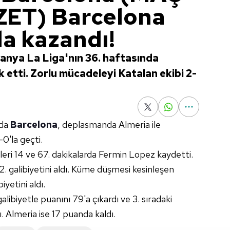
ET) Barcelona
a kazandı!
panya La Liga'nın 36. haftasında
 etti. Zorlu mücadeleyi Katalan ekibi 2-
nda
Barcelona
, deplasmanda Almeria ile
-0'la geçti.
lleri 14 ve 67. dakikalarda Fermin Lopez kaydetti.
 2. galibiyetini aldı. Küme düşmesi kesinleşen
yetini aldı.
libiyetle puanını 79'a çıkardı ve 3. sıradaki
ı. Almeria ise 17 puanda kaldı.