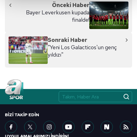
Önceki Haber
Her halükârda, kullanıcılar, bu çerezlere izin vermedikleri
Bayer Leverkusen kupada
takdirde, kullanıcılara hedefli reklamlar
finalde!
gösterilmeyecektir."
Sizlere daha iyi bir hizmet sunabilmek için İnternet
Sonraki Haber
Sitemizde kendimize ve üçüncü kişilere ait çerezler
"Yeni Los Galacticos'un genç
kullanılmaktadır. Bu çerezler vasıtasıyla çeşitli kişisel
yıldızı"
verileriniz işlenmekte olup gerekli olan çerezler bilgi
toplumu hizmetlerinin sunulması amacıyla
kullanılmaktadır. Diğer çerezler, sitemizin daha işlevsel
kılınması ve kişiselleştirilmesi ve sizlere yönelik
reklam/pazarlama faaliyetlerinin yapılması, amaçlarıyla
sınırlı olarak açık rızanız dahilinde kullanılacaktır.
Çerezlere ilişkin tercihlerinizi aşağıda yer alan panel
BIZI TAKIP EDIN
vasıtasıyla belirleyebilirsiniz. Çerezlere ilişkin detaylı bilgi
için Ayarlar butonuna tıklayabilir,
Çerez Bilgilendirme
Metnimizi
ziyaret edebilirsiniz.
UYGULAMALARIMIZI İNDİRİN!