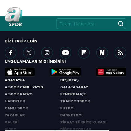
BIZI TAKIP EDIN
UYGULAMALARIMIZI İNDİRİN!
ANASAYFA
BEŞİKTAŞ
A SPOR CANLI YAYIN
GALATASARAY
A SPOR RADYO
FENERBAHÇE
HABERLER
TRABZONSPOR
CANLI SKOR
FUTBOL
YAZARLAR
BASKETBOL
GALERİ
ZİRAAT TÜRKİYE KUPASI
VİDEO
DİĞER SPORLAR